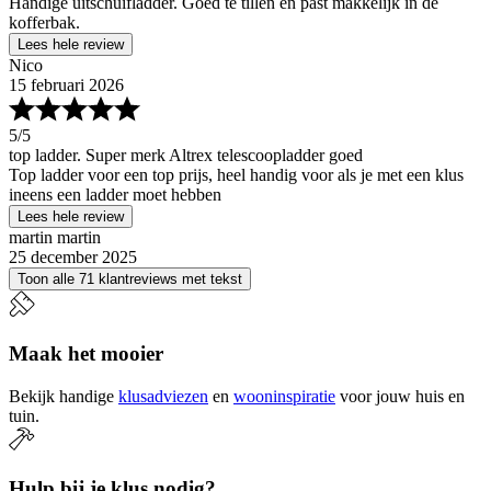
Handige uitschuifladder. Goed te tillen en past makkelijk in de
kofferbak.
Lees hele review
Nico
15 februari 2026
5
/5
top ladder. Super merk Altrex telescoopladder goed
Top ladder voor een top prijs, heel handig voor als je met een klus
ineens een ladder moet hebben
Lees hele review
martin martin
25 december 2025
Toon alle 71 klantreviews met tekst
Maak het mooier
Bekijk handige
klusadviezen
en
wooninspiratie
voor jouw huis en
tuin.
Hulp bij je klus nodig?