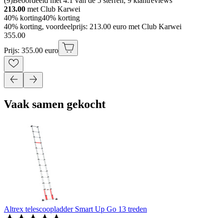
(
9
)
Beoordeeld met 4.1 van de 5 sterren, 9 klantreviews
213.00
met Club Karwei
40% korting
40% korting
40% korting, voordeelprijs: 213.00 euro met Club Karwei
355
.
00
Prijs: 355.00 euro
Vaak samen gekocht
Altrex telescoopladder Smart Up Go 13 treden