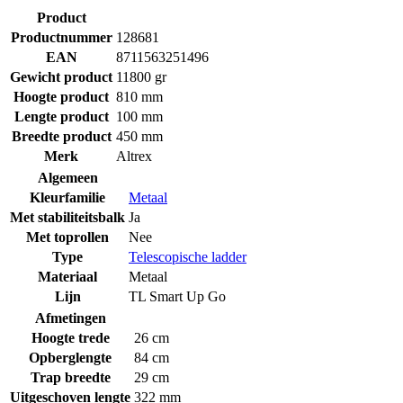
Product
Productnummer
128681
EAN
8711563251496
Gewicht product
11800 gr
Hoogte product
810 mm
Lengte product
100 mm
Breedte product
450 mm
Merk
Altrex
Algemeen
Kleurfamilie
Metaal
Met stabiliteitsbalk
Ja
Met toprollen
Nee
Type
Telescopische ladder
Materiaal
Metaal
Lijn
TL Smart Up Go
Afmetingen
Hoogte trede
26 cm
Opberglengte
84 cm
Trap breedte
29 cm
Uitgeschoven lengte
322 mm