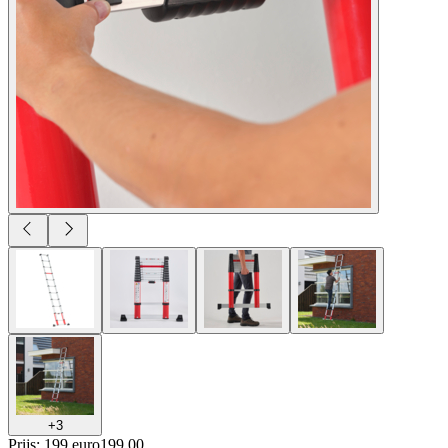
+
3
Prijs: 199 euro
199
.
00