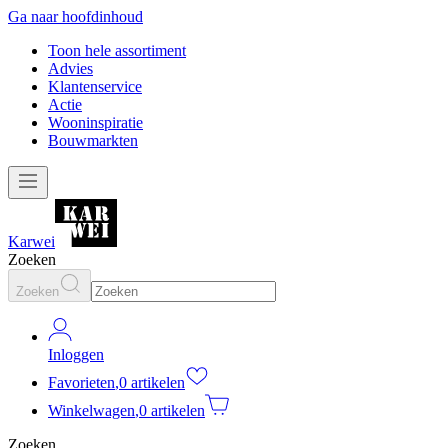
Ga naar hoofdinhoud
Toon hele assortiment
Advies
Klantenservice
Actie
Wooninspiratie
Bouwmarkten
Karwei
Zoeken
Zoeken
Inloggen
Favorieten
,
0 artikelen
Winkelwagen
,
0 artikelen
Zoeken