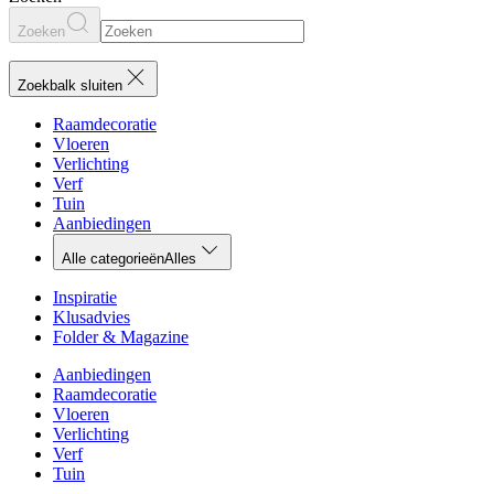
Zoeken
Zoekbalk sluiten
Raamdecoratie
Vloeren
Verlichting
Verf
Tuin
Aanbiedingen
Alle categorieën
Alles
Inspiratie
Klusadvies
Folder & Magazine
Aanbiedingen
Raamdecoratie
Vloeren
Verlichting
Verf
Tuin