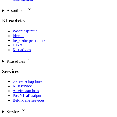
Assortiment
Klusadvies
Wooninspiratie
Ideeën
Inspiratie per ruimte
DIY's
Klusadvies
Klusadvies
Services
Gereedschap huren
Klusservice
Advies aan huis
PostNL afhaalpunt
Bekijk alle services
Services