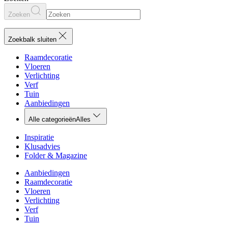
Zoeken
Zoekbalk sluiten
Raamdecoratie
Vloeren
Verlichting
Verf
Tuin
Aanbiedingen
Alle categorieën
Alles
Inspiratie
Klusadvies
Folder & Magazine
Aanbiedingen
Raamdecoratie
Vloeren
Verlichting
Verf
Tuin