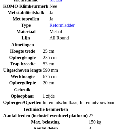
KOMO-Klimkeurmerk
Nee
Met stabiliteitsbalk
Ja
Met toprollen
Ja
Type
Reformladder
Materiaal
Metaal
Lijn
All Round
Afmetingen
Hoogte trede
25 cm
Opberglengte
235 cm
Trap breedte
53 cm
Uitgeschoven lengte
590 mm
Werkhoogte
675 cm
Opbergdiepte
20 cm
Gebruik
Oploopbaar
1 zijde
Opbergen/Opzetten
In- en uitschuifbaar
,
In- en uitvouwbaar
Technische kenmerken
Aantal treden (inclusief eventueel platform)
27
Max. belasting
150 kg
Aantal delen
3