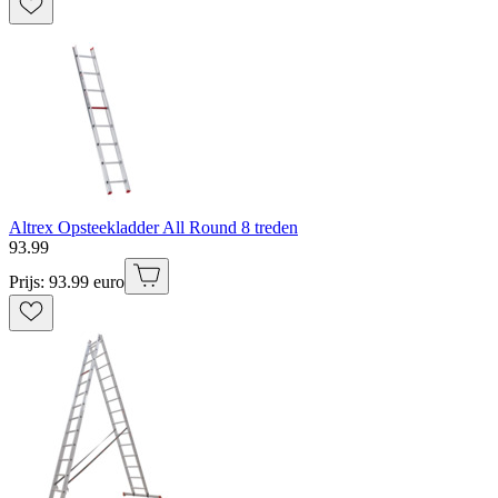
Altrex Opsteekladder All Round 8 treden
93
.
99
Prijs: 93.99 euro