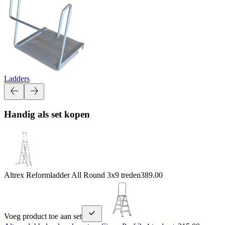
Ladders
Handig als set kopen
Altrex Reformladder All Round 3x9 treden
389.00
Voeg product toe aan set