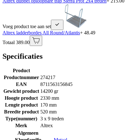
Altrex dubbel oploopbare trap Sierra Prof 2x4 treden
+ 215.00
Voeg product toe aan set
Altrex ladderbordes All Round/Atlantis
+ 48.49
Totaal 389.00
Specificaties
Product
Productnummer
274217
EAN
8711563156845
Gewicht product
14200 gr
Hoogte product
2330 mm
Lengte product
170 mm
Breedte product
520 mm
Type(nummer)
3 x 9 treden
Merk
Altrex
Algemeen
Kleurfamilie
Metaal