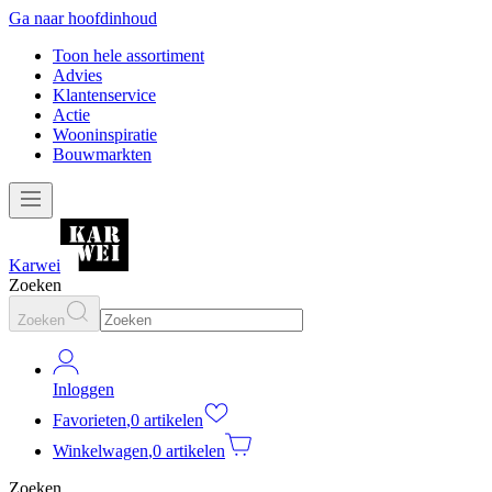
Ga naar hoofdinhoud
Toon hele assortiment
Advies
Klantenservice
Actie
Wooninspiratie
Bouwmarkten
Karwei
Zoeken
Zoeken
Inloggen
Favorieten
,
0 artikelen
Winkelwagen
,
0 artikelen
Zoeken