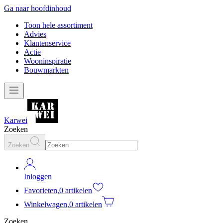
Ga naar hoofdinhoud
Toon hele assortiment
Advies
Klantenservice
Actie
Wooninspiratie
Bouwmarkten
Karwei
Zoeken
Zoeken
Inloggen
Favorieten
,
0 artikelen
Winkelwagen
,
0 artikelen
Zoeken