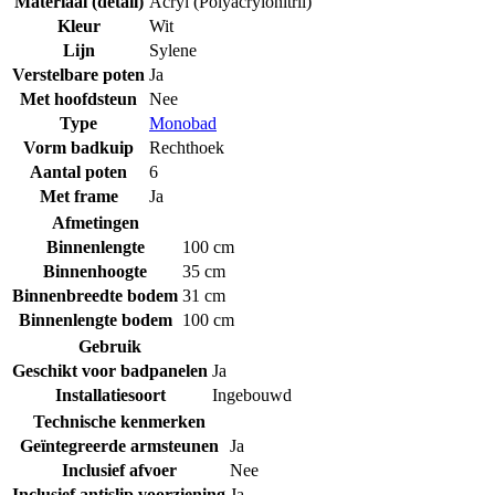
Materiaal (detail)
Acryl (Polyacrylonitril)
Kleur
Wit
Lijn
Sylene
Verstelbare poten
Ja
Met hoofdsteun
Nee
Type
Monobad
Vorm badkuip
Rechthoek
Aantal poten
6
Met frame
Ja
Afmetingen
Binnenlengte
100 cm
Binnenhoogte
35 cm
Binnenbreedte bodem
31 cm
Binnenlengte bodem
100 cm
Gebruik
Geschikt voor badpanelen
Ja
Installatiesoort
Ingebouwd
Technische kenmerken
Geïntegreerde armsteunen
Ja
Inclusief afvoer
Nee
Inclusief antislip voorziening
Ja