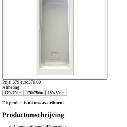
Prijs: 379 euro
379
.
00
Afmeting
:
170x70cm
170x75cm
180x80cm
Dit product is
uit ons assortiment
Productomschrijving
Ligging afvoergat:Korte zijde