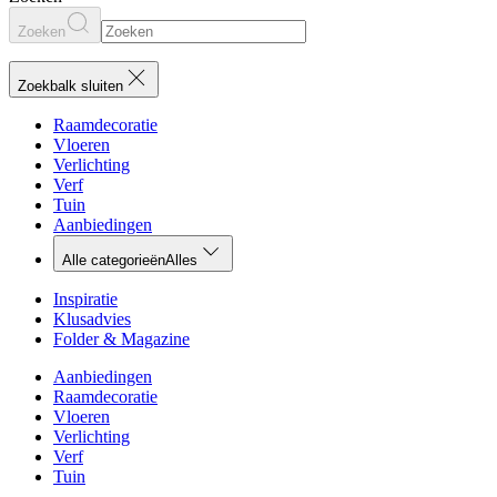
Zoeken
Zoekbalk sluiten
Raamdecoratie
Vloeren
Verlichting
Verf
Tuin
Aanbiedingen
Alle categorieën
Alles
Inspiratie
Klusadvies
Folder & Magazine
Aanbiedingen
Raamdecoratie
Vloeren
Verlichting
Verf
Tuin