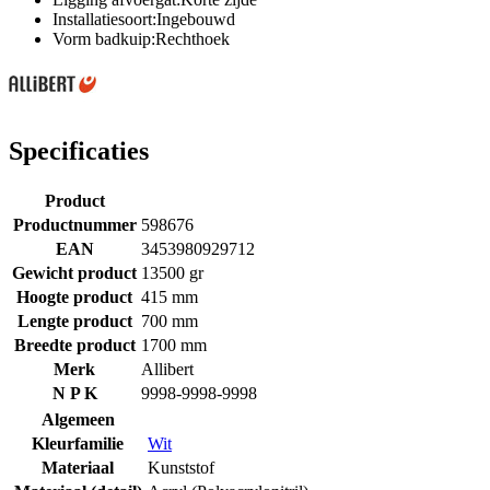
Installatiesoort:Ingebouwd
Vorm badkuip:Rechthoek
Specificaties
Product
Productnummer
598676
EAN
3453980929712
Gewicht product
13500 gr
Hoogte product
415 mm
Lengte product
700 mm
Breedte product
1700 mm
Merk
Allibert
N P K
9998-9998-9998
Algemeen
Kleurfamilie
Wit
Materiaal
Kunststof