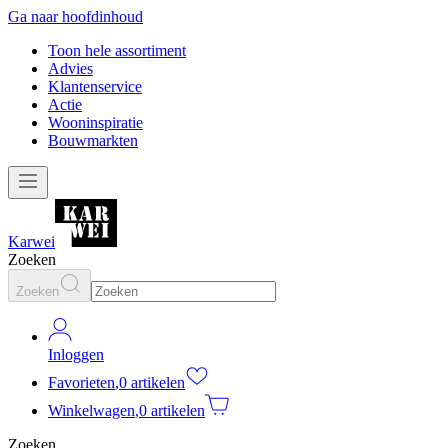
Ga naar hoofdinhoud
Toon hele assortiment
Advies
Klantenservice
Actie
Wooninspiratie
Bouwmarkten
Karwei
Zoeken
Zoeken
Inloggen
Favorieten
,
0 artikelen
Winkelwagen
,
0 artikelen
Zoeken