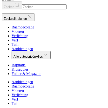
Zoeken
Zoekbalk sluiten
Raamdecoratie
Vloeren
Verlichting
Verf
Tuin
Aanbiedingen
Alle categorieën
Alles
Inspiratie
Klusadvies
Folder & Magazine
Aanbiedingen
Raamdecoratie
Vloeren
Verlichting
Verf
Tuin