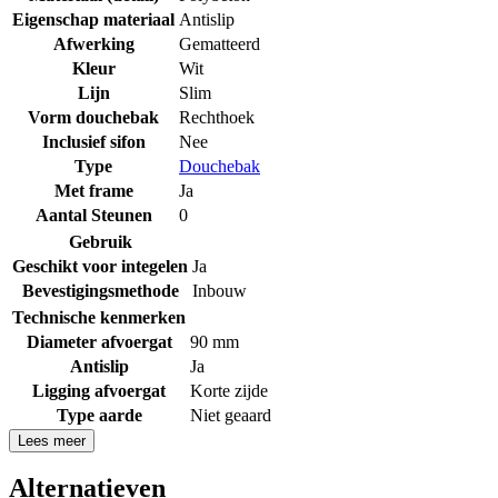
Eigenschap materiaal
Antislip
Afwerking
Gematteerd
Kleur
Wit
Lijn
Slim
Vorm douchebak
Rechthoek
Inclusief sifon
Nee
Type
Douchebak
Met frame
Ja
Aantal Steunen
0
Gebruik
Geschikt voor integelen
Ja
Bevestigingsmethode
Inbouw
Technische kenmerken
Diameter afvoergat
90 mm
Antislip
Ja
Ligging afvoergat
Korte zijde
Type aarde
Niet geaard
Lees meer
Alternatieven