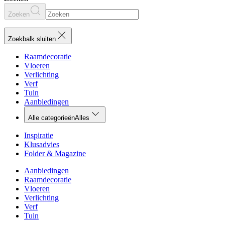
Zoeken
Zoekbalk sluiten
Raamdecoratie
Vloeren
Verlichting
Verf
Tuin
Aanbiedingen
Alle categorieën
Alles
Inspiratie
Klusadvies
Folder & Magazine
Aanbiedingen
Raamdecoratie
Vloeren
Verlichting
Verf
Tuin