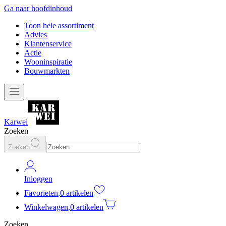
Ga naar hoofdinhoud
Toon hele assortiment
Advies
Klantenservice
Actie
Wooninspiratie
Bouwmarkten
Karwei
Zoeken
Zoeken
Inloggen
Favorieten
,
0 artikelen
Winkelwagen
,
0 artikelen
Zoeken