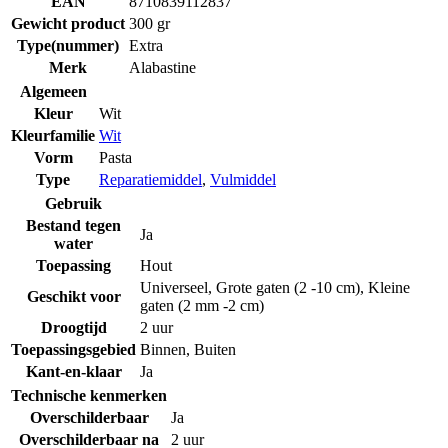
EAN
8710839112837
Gewicht product
300 gr
Type(nummer)
Extra
Merk
Alabastine
Algemeen
Kleur
Wit
Kleurfamilie
Wit
Vorm
Pasta
Type
Reparatiemiddel
,
Vulmiddel
Gebruik
Bestand tegen
Ja
water
Toepassing
Hout
Universeel
,
Grote gaten (2 -10 cm)
,
Kleine
Geschikt voor
gaten (2 mm -2 cm)
Droogtijd
2 uur
Toepassingsgebied
Binnen
,
Buiten
Kant-en-klaar
Ja
Technische kenmerken
Overschilderbaar
Ja
Overschilderbaar na
2 uur