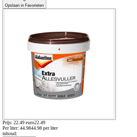
Opslaan in Favorieten
Prijs: 22.49 euro
22
.
49
Per
liter
:
44.98
44.98
per
liter
inhoud
: