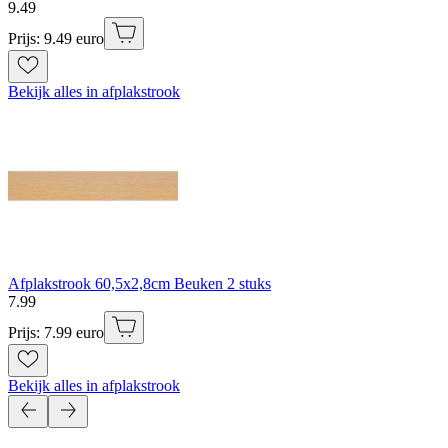
9
.
49
Prijs: 9.49 euro
Bekijk alles in afplakstrook
Afplakstrook 60,5x2,8cm Beuken 2 stuks
7
.
99
Prijs: 7.99 euro
Bekijk alles in afplakstrook