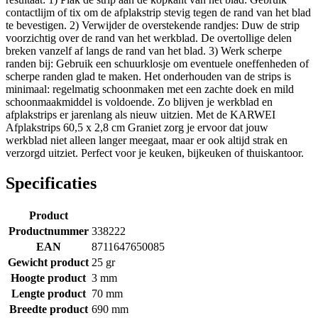
contactlijm of tix om de afplakstrip stevig tegen de rand van het blad
te bevestigen. 2) Verwijder de overstekende randjes: Duw de strip
voorzichtig over de rand van het werkblad. De overtollige delen
breken vanzelf af langs de rand van het blad. 3) Werk scherpe
randen bij: Gebruik een schuurklosje om eventuele oneffenheden of
scherpe randen glad te maken. Het onderhouden van de strips is
minimaal: regelmatig schoonmaken met een zachte doek en mild
schoonmaakmiddel is voldoende. Zo blijven je werkblad en
afplakstrips er jarenlang als nieuw uitzien. Met de KARWEI
Afplakstrips 60,5 x 2,8 cm Graniet zorg je ervoor dat jouw
werkblad niet alleen langer meegaat, maar er ook altijd strak en
verzorgd uitziet. Perfect voor je keuken, bijkeuken of thuiskantoor.
Specificaties
Product
Productnummer
338222
EAN
8711647650085
Gewicht product
25 gr
Hoogte product
3 mm
Lengte product
70 mm
Breedte product
690 mm