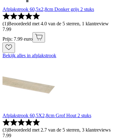
Afplakstrook 60,5x2,8cm Donker grijs 2 stuks
(
1
)
Beoordeeld met 4.0 van de 5 sterren, 1 klantreview
7
.
99
Prijs: 7.99 euro
Bekijk alles in afplakstrook
Afplakstrook 60,5X2,8cm Grof Hout 2 stuks
(
3
)
Beoordeeld met 2.7 van de 5 sterren, 3 klantreviews
7
.
99