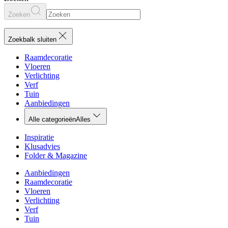
Zoeken
Zoekbalk sluiten
Raamdecoratie
Vloeren
Verlichting
Verf
Tuin
Aanbiedingen
Alle categorieën
Alles
Inspiratie
Klusadvies
Folder & Magazine
Aanbiedingen
Raamdecoratie
Vloeren
Verlichting
Verf
Tuin