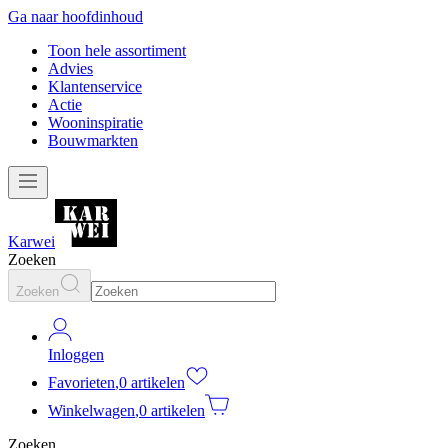
Ga naar hoofdinhoud
Toon hele assortiment
Advies
Klantenservice
Actie
Wooninspiratie
Bouwmarkten
Karwei
Zoeken
Zoeken
Inloggen
Favorieten
,
0 artikelen
Winkelwagen
,
0 artikelen
Zoeken