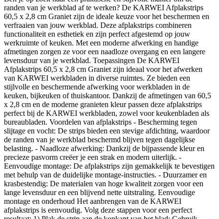
randen van je werkblad af te werken? De KARWEI Afplakstrips
60,5 x 2,8 cm Graniet zijn de ideale keuze voor het beschermen en
verfraaien van jouw werkblad. Deze afplakstrips combineren
functionaliteit en esthetiek en zijn perfect afgestemd op jouw
werkruimte of keuken. Met een moderne afwerking en handige
afmetingen zorgen ze voor een naadloze overgang en een langere
levensduur van je werkblad. Toepassingen De KARWEI
Afplakstrips 60,5 x 2,8 cm Graniet zijn ideaal voor het afwerken
van KARWEI werkbladen in diverse ruimtes. Ze bieden een
stijlvolle en beschermende afwerking voor werkbladen in de
keuken, bijkeuken of thuiskantoor. Dankzij de afmetingen van 60,5
x 2,8 cm en de moderne granieten kleur passen deze afplakstrips
perfect bij de KARWEI werkbladen, zowel voor keukenbladen als
bureaubladen. Voordelen van afplakstrips - Bescherming tegen
slijtage en vocht: De strips bieden een stevige afdichting, waardoor
de randen van je werkblad beschermd blijven tegen dagelijkse
belasting. - Naadloze afwerking: Dankzij de bijpassende kleur en
precieze pasvorm creëer je een strak en modern uiterlijk. -
Eenvoudige montage: De afplakstrips zijn gemakkelijk te bevestigen
met behulp van de duidelijke montage-instructies. - Duurzamer en
krasbestendig: De materialen van hoge kwaliteit zorgen voor een
lange levensduur en een blijvend nette uitstraling. Eenvoudige
montage en onderhoud Het aanbrengen van de KARWEI
afplakstrips is eenvoudig. Volg deze stappen voor een perfect
resultaat: 1) Plak de strip aan de kopkant van het blad: Gebruik