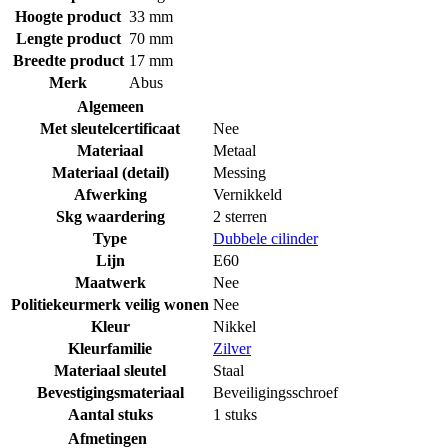
Hoogte product
33 mm
Lengte product
70 mm
Breedte product
17 mm
Merk
Abus
Algemeen
Met sleutelcertificaat
Nee
Materiaal
Metaal
Materiaal (detail)
Messing
Afwerking
Vernikkeld
Skg waardering
2 sterren
Type
Dubbele cilinder
Lijn
E60
Maatwerk
Nee
Politiekeurmerk veilig wonen
Nee
Kleur
Nikkel
Kleurfamilie
Zilver
Materiaal sleutel
Staal
Bevestigingsmateriaal
Beveiligingsschroef
Aantal stuks
1 stuks
Afmetingen