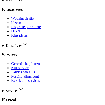
Assortiment
Klusadvies
Wooninspiratie
Ideeën
Inspiratie per ruimte
DIY's
Klusadvies
Klusadvies
Services
Gereedschap huren
Klusservice
Advies aan huis
PostNL afhaalpunt
Bekijk alle services
Services
Karwei