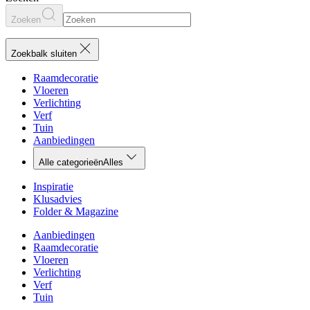
Zoeken
Zoekbalk sluiten
Raamdecoratie
Vloeren
Verlichting
Verf
Tuin
Aanbiedingen
Alle categorieën
Alles
Inspiratie
Klusadvies
Folder & Magazine
Aanbiedingen
Raamdecoratie
Vloeren
Verlichting
Verf
Tuin