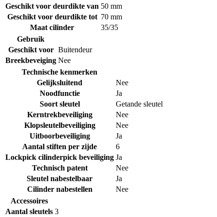
Geschikt voor deurdikte van
50 mm
Geschikt voor deurdikte tot
70 mm
Maat cilinder
35/35
Gebruik
Geschikt voor
Buitendeur
Breekbeveiging
Nee
Technische kenmerken
Gelijksluitend
Nee
Noodfunctie
Ja
Soort sleutel
Getande sleutel
Kerntrekbeveiliging
Nee
Klopsleutelbeveiliging
Nee
Uitboorbeveiliging
Ja
Aantal stiften per zijde
6
Lockpick cilinderpick beveiliging
Ja
Technisch patent
Nee
Sleutel nabestelbaar
Ja
Cilinder nabestellen
Nee
Accessoires
Aantal sleutels
3