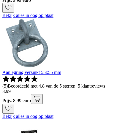
Prijs: 9.99 euro
Bekijk alles in oog op plaat
Aanlegring verzinkt 55x55 mm
(
5
)
Beoordeeld met 4.8 van de 5 sterren, 5 klantreviews
8
.
99
Prijs: 8.99 euro
Bekijk alles in oog op plaat