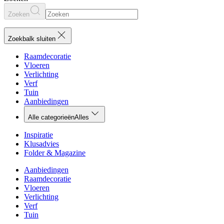
Zoeken
Zoekbalk sluiten
Raamdecoratie
Vloeren
Verlichting
Verf
Tuin
Aanbiedingen
Alle categorieën
Alles
Inspiratie
Klusadvies
Folder & Magazine
Aanbiedingen
Raamdecoratie
Vloeren
Verlichting
Verf
Tuin