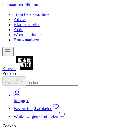
Ga naar hoofdinhoud
Toon hele assortiment
Advies
Klantenservice
Actie
Wooninspiratie
Bouwmarkten
Karwei
Zoeken
Zoeken
Inloggen
Favorieten
,
0 artikelen
Winkelwagen
,
0 artikelen
Zoeken