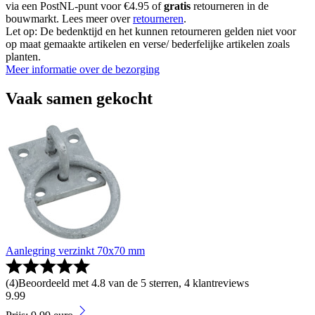
via een PostNL-punt voor €4.95 of
gratis
retourneren in de
bouwmarkt. Lees meer over
retourneren
.
Let op: De bedenktijd en het kunnen retourneren gelden niet voor
op maat gemaakte artikelen en verse/ bederfelijke artikelen zoals
planten.
Meer informatie over de bezorging
Vaak samen gekocht
Aanlegring verzinkt 70x70 mm
(
4
)
Beoordeeld met 4.8 van de 5 sterren, 4 klantreviews
9
.
99