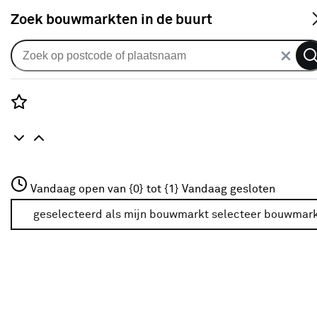
S
Zoek bouwmarkten in de buurt
Stoelen
Verkrijgbaarheid
Rozenstraat 3
Vandaag open van {0} tot {1}
Vandaag gesloten
3772JH Amersfoort
Verkrijgbaarheid
+31 01234567
geselecteerd als mijn bouwmarkt
selecteer bouwmar
Meer over deze bouwmarkt
Je ziet alleen de filters die werken voor de producten die
in de lijst staan. Bij Karwei kan je filteren op
- Online kopen
- Op voorraad bij je geselecteerde bouwmarkt