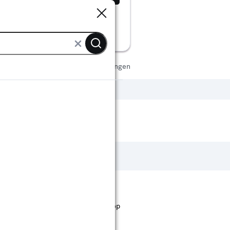
Sluiten
Sluiten
elen
Eetkamerstoelen aanbiedingen
st staan. Bij Karwei kan je filteren op