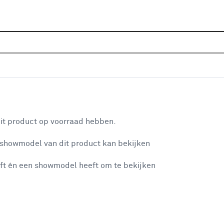
Sluiten
elen aanbiedingen
Home
Assortiment
Aanbiedingen
Meubels
Sto
Je gekozen filters:
aan je winkelwagen
Kleurfamilie
Bruin
it product op voorraad hebben.
 showmodel van dit product kan bekijken
n je winkelwagen:
Verkrijgbaarheid
ft én een showmodel heeft om te bekijken
Verkrijgbaarheid
Je ziet alleen de filters die werken voor de producten die in de lij
misgegaan...
- Online kopen