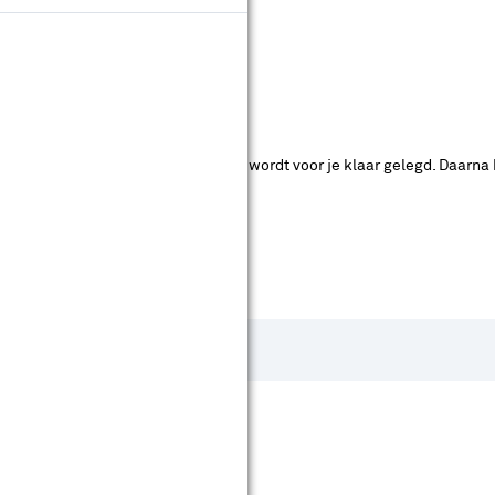
ende bouwmarkten bekijken.
ad. Je betaalt online en het product wordt voor je klaar gelegd. Daarna