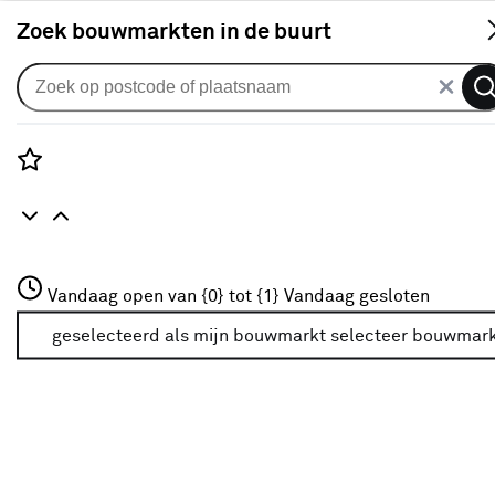
S
Zoek bouwmarkten in de buurt
Stoelen
Verkrijgbaarheid
Rozenstraat 3
Vandaag open van {0} tot {1}
Vandaag gesloten
3772JH Amersfoort
Verkrijgbaarheid
+31 01234567
geselecteerd als mijn bouwmarkt
selecteer bouwmar
Meer over deze bouwmarkt
Je ziet alleen de filters die werken voor de producten die
in de lijst staan. Bij Karwei kan je filteren op
- Online kopen
- Op voorraad bij je geselecteerde bouwmarkt