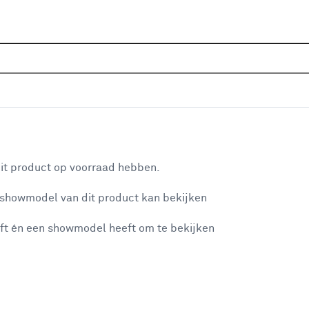
Sluiten
aanbiedingen
Home
Assortiment
Aanbiedingen
IJzerwaren
D
Categorie
aan je winkelwagen
Binnendeur sloten
(6)
it product op voorraad hebben.
Brievenbussen
(42)
 showmodel van dit product kan bekijken
n je winkelwagen:
Buitendeur sloten
(10)
ft én een showmodel heeft om te bekijken
Cilinders
(111)
Deur Accessoires
(49)
Deurbeslag binnen
(241)
misgegaan...
Deurbeslag buiten
(21)