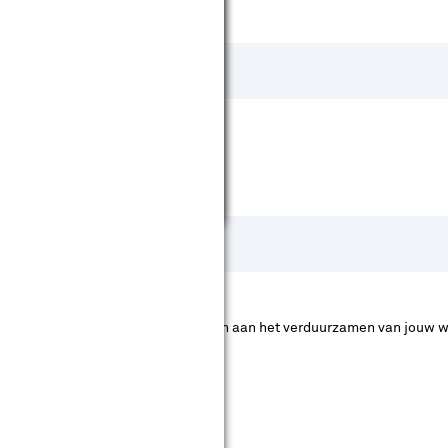
 zeggen dat deze artikelen bijdragen aan het verduurzamen van jouw w
 komen voor subsidie.