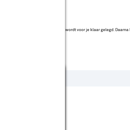
ende bouwmarkten bekijken.
ad. Je betaalt online en het product wordt voor je klaar gelegd. Daarna
Sluiten