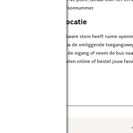
et ons op via bovenstaand telefoonnummer.
telefoonnummer en locatie
nberg in Valkenburg. Onze hardware store heeft ruime openin
e bouwmarkt goed bereikbaar via de omliggende toegangsweg
 en loop binnen 16 minuten naar de ingang of neem de bus naa
uele voorraad van deze artikelen online of bestel jouw favo