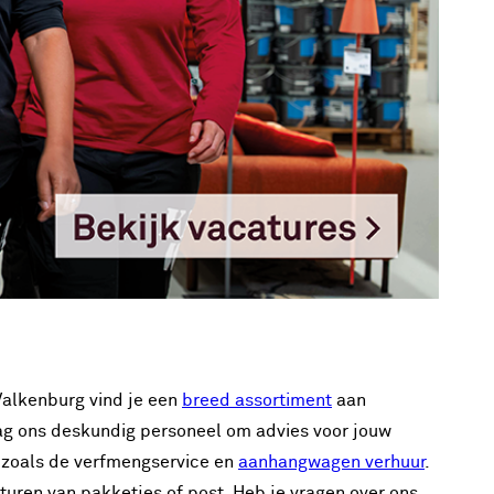
Valkenburg vind je een
breed assortiment
aan
raag ons deskundig personeel om advies voor jouw
s, zoals de verfmengservice en
aanhangwagen verhuur
.
turen van pakketjes of post. Heb je vragen over ons