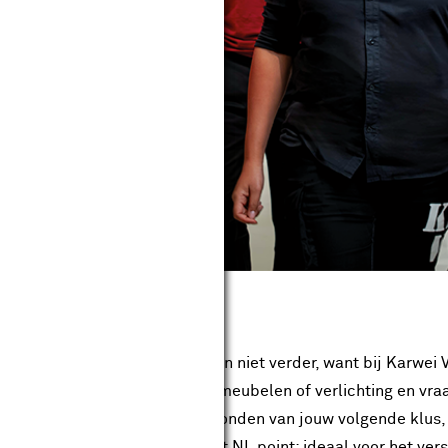
alkenburg
mburg) en omstreken? Zoek dan niet verder, want bij Karwei 
d hier je nieuwe woondecoratie, meubelen of verlichting en v
vices om je te helpen bij het afronden van jouw volgende klu
kenburg voorzien van een Post NL point; ideaal voor het vers