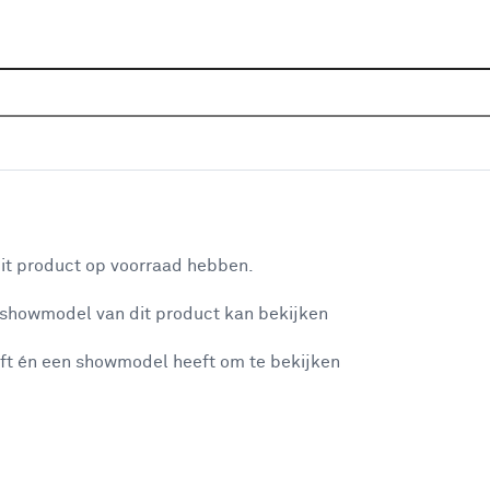
Home
Vestigingen
KARWEI Valkenburg
KARWEI Valkenburg
aan je winkelwagen
Adresgegevens
it product op voorraad hebben.
De Valkenberg 16
 showmodel van dit product kan bekijken
n je winkelwagen:
6301 PM
VALKENBURG LB
+31 43 6090357
ft én een showmodel heeft om te bekijken
Bekijk op kaart
Selecteren als mijn bouwmarkt
Mijn bouwmarkt
misgegaan...
Openingstijden