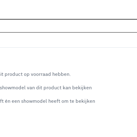
Home
Vestigingen
KARWEI Elsloo-Stein
KARWEI Elsloo-Stein
aan je winkelwagen
Adresgegevens
it product op voorraad hebben.
Sanderboutlaan 13
 showmodel van dit product kan bekijken
n je winkelwagen:
6181 DN
ELSLOO
+31 46 4377879
ft én een showmodel heeft om te bekijken
Bekijk op kaart
Selecteren als mijn bouwmarkt
Mijn bouwmarkt
misgegaan...
Openingstijden