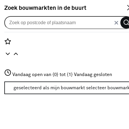
S
Zoek bouwmarkten in de buurt
Vestigingen
KARWEI Assen
Rozenstraat 3
Vandaag open van {0} tot {1}
Vandaag gesloten
3772JH Amersfoort
Adresgegevens
Zeilmakerstraat 16
+31 01234567
geselecteerd als mijn bouwmarkt
selecteer bouwmar
9403 VA
ASSEN
Meer over deze bouwmarkt
+31 592 404772
Bekijk op kaart
Selecteren als mijn bouwmarkt
Mijn bouwmarkt