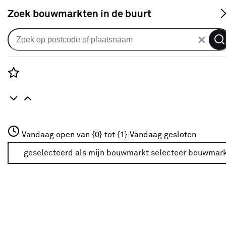
S
Zoek bouwmarkten in de buurt
Advies over verlichting
Rozenstraat 3
Vandaag open van {0} tot {1}
Vandaag gesloten
3772JH Amersfoort
+31 01234567
geselecteerd als mijn bouwmarkt
selecteer bouwmar
Meer over deze bouwmarkt