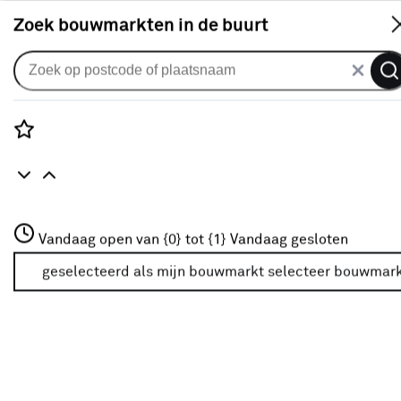
S
Zoek bouwmarkten in de buurt
Advies over raamdecoratie: ophangen, inkorten en schoonma
Rozenstraat 3
Vandaag open van {0} tot {1}
Vandaag gesloten
3772JH Amersfoort
+31 01234567
geselecteerd als mijn bouwmarkt
selecteer bouwmar
Meer over deze bouwmarkt
inspiratie
Lamellen op maat