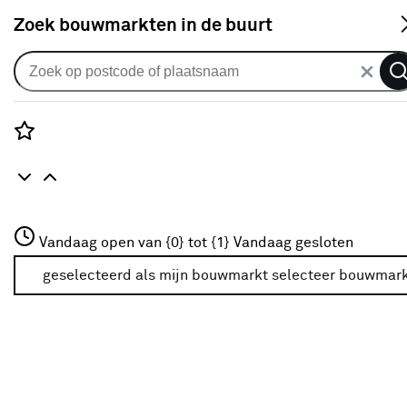
S
Zoek bouwmarkten in de buurt
Lamellen
KARWEI stoffen lamellen
lichtdoorlatend gewoon raam
Rozenstraat 3
Vandaag open van {0} tot {1}
22382 wit
Vandaag gesloten
3772JH Amersfoort
+31 01234567
geselecteerd als mijn bouwmarkt
selecteer bouwmar
4
klantreviews
reviews
3.5
1
5
4
4
Meer over deze bouwmarkt