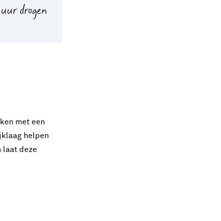
 uur drogen
aken met een
ijklaag helpen
 laat deze