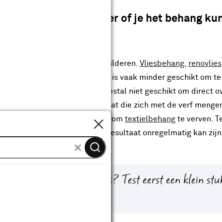
Controleer of je het behang ku
is geschikt om overheen te schilderen.
Vliesbehang
,
renovlies
schilderen. Afwasbaar behang is vaak minder geschikt om te
 hecht. Ook is vinylbehang meestal niet geschikt om direct o
at het behang weekmakers bevat die zich met de verf menge
Sluiten
Daarnaast raden we het ook af om
textielbehang
te verven. T
f ongelijk, waardoor het eindresultaat onregelmatig kan zijn
je of het behang geschikt is? Test eerst een klein st