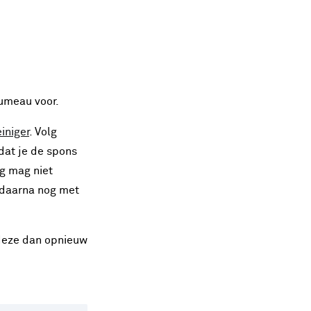
lumeau voor.
einiger
. Volg
 dat je de spons
g mag niet
 daarna nog met
 deze dan opnieuw