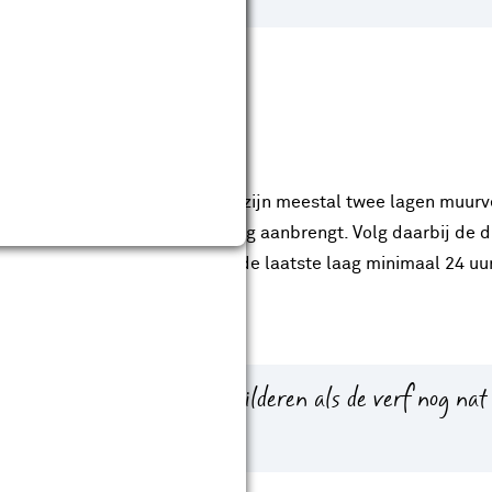
tweede laag aan
aal en dekkend eindresultaat zijn meestal twee lagen muurve
rogen voordat je de tweede laag aanbrengt. Volg daarbij de dr
 verpakking. Laat de verf na de laatste laag minimaal 24 uu
 gebruikt.
r de tape direct na het schilderen als de verf nog nat
rf mee los