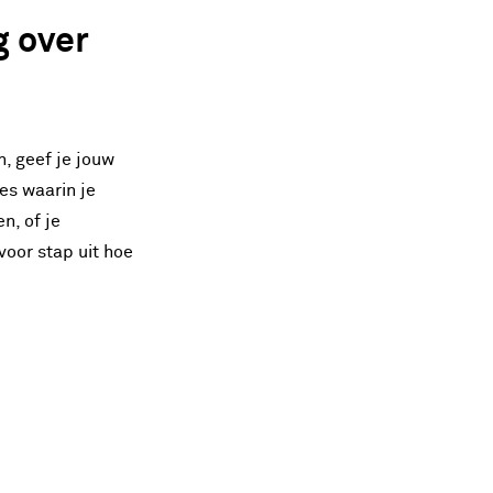
g over
n, geef je jouw
es waarin je
n, of je
oor stap uit hoe