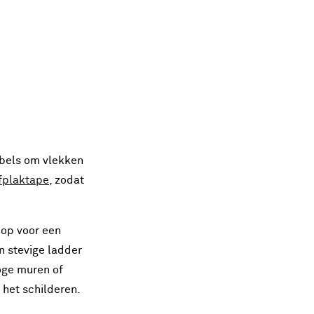
bels om vlekken
fplaktape
, zodat
 op voor een
n stevige ladder
hoge muren of
 het schilderen.