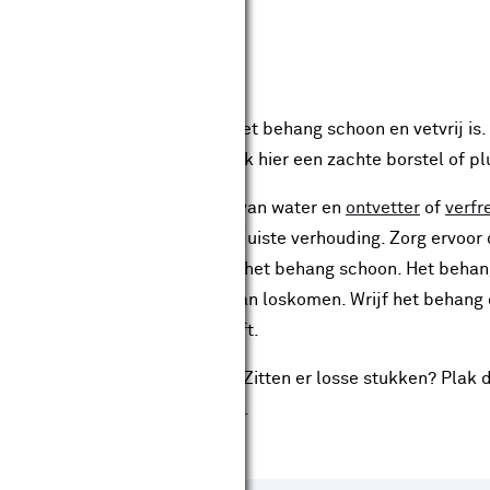
 behang
chting is het belangrijk dat het behang schoon en vetvrij is.
stoffen van het behang. Gebruik hier een zachte borstel of p
rvlak daarna met een mengsel van water en
ontvetter
of
verfr
cties op de verpakking voor de juiste verhouding. Zorg ervoor
 uitwringt voor gebruik en dep het behang schoon. Het behan
 aangezien de naden en lijm dan loskomen. Wrijf het behang
zodat er geen zeep achterblijft.
f het behang nog goed vastzit. Zitten er losse stukken? Plak
lijm
en laat dit volledig drogen.