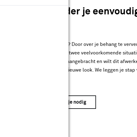
erven: zo schilder je eenvoudi
eur een snelle make-over geven? Door over je behang te verve
en frisse opknapbeurt. Er zijn twee veelvoorkomende situati
hebt net glasvlies of renovlies aangebracht en wilt dit afwerke
is verouderd en toe aan een nieuwe look. We leggen je stap v
ng kunt overschilderen
Dit heb je nodig
stap 1