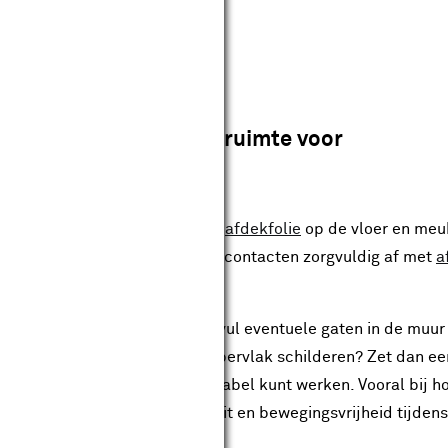
stap 2
Bereid de ruimte voor
reiding is het halve werk. Leg
afdekfolie
op de vloer en meu
ak de plinten, kozijnen en stopcontacten zorgvuldig af met
a
te verfspatten krijgt.
s en schroeven uit de muur en vul eventuele gaten in de muur
aat. Ga je een groot of hoog oppervlak schilderen? Zet dan ee
eer, zodat je veilig en comfortabel kunt werken. Vooral bij 
n kamersteiger extra stabiliteit en bewegingsvrijheid tijdens