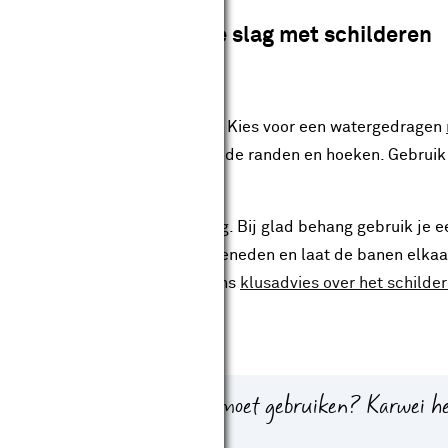
Ga aan de slag met schilderen
m over het behang te schilderen. Kies voor een watergedragen
aat. Begin met een
kwast
langs de randen en hoeken. Gebruik
rote oppervlakken.
 op de structuur van het behang. Bij glad behang gebruik je ee
rk in banen van boven naar beneden en laat de banen elkaar
trepen te voorkomen. Bekijk ons
klusadvies over het schilde
ps.
je over welke verfroller je moet gebruiken? Karwei h
 je hierbij helpt