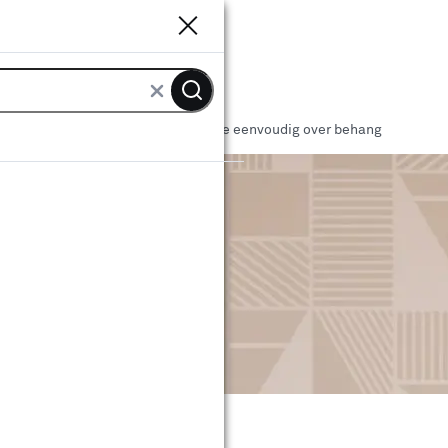
Sluiten
Sluiten
ven
Behang verven: zo schilder je eenvoudig over behang