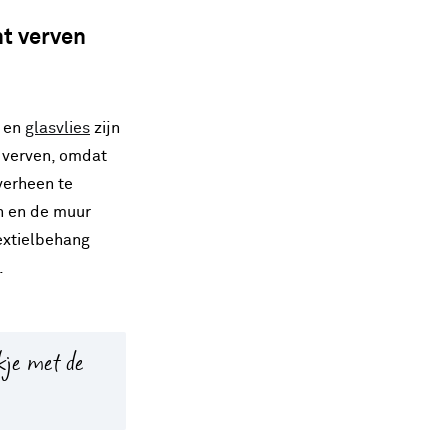
nt verven
en
glasvlies
zijn
 verven, omdat
verheen te
n en de muur
extielbehang
.
ukje met de