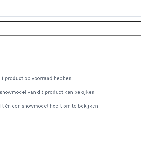
Home
Klusadvies
Alles over ver
aan je winkelwagen
it product op voorraad hebben.
n je winkelwagen:
 showmodel van dit product kan bekijken
ft én een showmodel heeft om te bekijken
misgegaan...
stappenplan