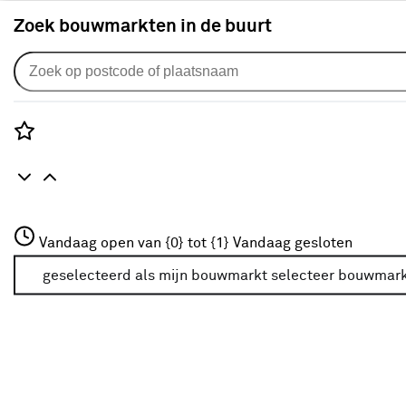
Zoek bouwmarkten in de buurt
Klusadvies voor in de tuin
Rozenstraat 3
Vandaag open van {0} tot {1}
Vandaag gesloten
3772JH Amersfoort
+31 01234567
geselecteerd als mijn bouwmarkt
selecteer bouwmar
Meer over deze bouwmarkt