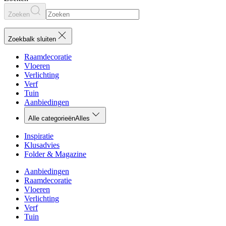
Zoeken
Zoekbalk sluiten
Raamdecoratie
Vloeren
Verlichting
Verf
Tuin
Aanbiedingen
Alle categorieën
Alles
Inspiratie
Klusadvies
Folder & Magazine
Aanbiedingen
Raamdecoratie
Vloeren
Verlichting
Verf
Tuin