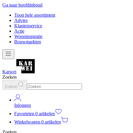
Ga naar hoofdinhoud
Toon hele assortiment
Advies
Klantenservice
Actie
Wooninspiratie
Bouwmarkten
Karwei
Zoeken
Zoeken
Inloggen
Favorieten
,
0 artikelen
Winkelwagen
,
0 artikelen
Zoeken