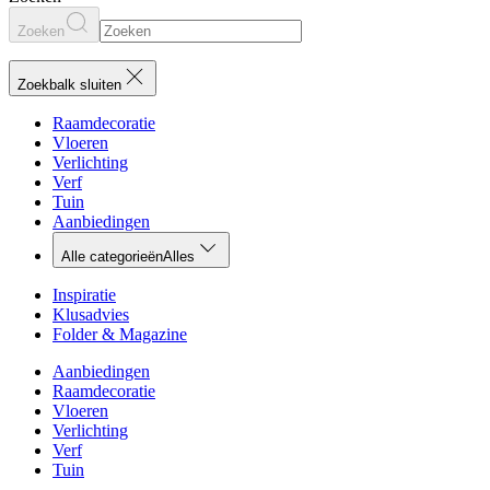
Zoeken
Zoekbalk sluiten
Raamdecoratie
Vloeren
Verlichting
Verf
Tuin
Aanbiedingen
Alle categorieën
Alles
Inspiratie
Klusadvies
Folder & Magazine
Aanbiedingen
Raamdecoratie
Vloeren
Verlichting
Verf
Tuin