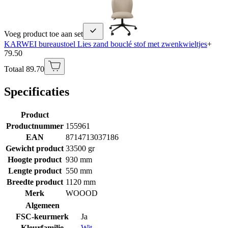
Voeg product toe aan set
KARWEI bureaustoel Lies zand bouclé stof met zwenkwieltjes
+
79.50
Totaal 89.70
Specificaties
Product
Productnummer
155961
EAN
8714713037186
Gewicht product
33500 gr
Hoogte product
930 mm
Lengte product
550 mm
Breedte product
1120 mm
Merk
WOOOD
Algemeen
FSC-keurmerk
Ja
Kleurfamilie
Wit