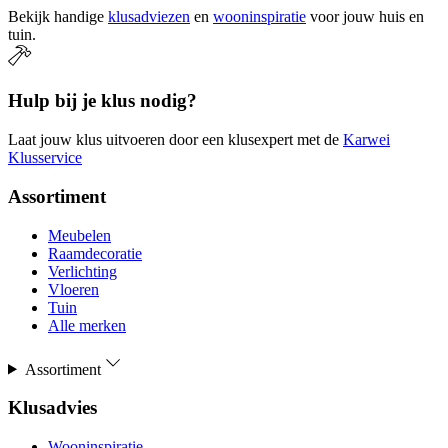
Bekijk handige
klusadviezen
en
wooninspiratie
voor jouw huis en
tuin.
Hulp bij je klus nodig?
Laat jouw klus uitvoeren door een klusexpert met de
Karwei
Klusservice
Assortiment
Meubelen
Raamdecoratie
Verlichting
Vloeren
Tuin
Alle merken
Assortiment
Klusadvies
Wooninspiratie