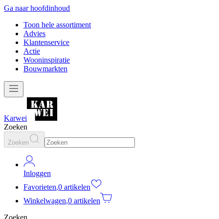
Ga naar hoofdinhoud
Toon hele assortiment
Advies
Klantenservice
Actie
Wooninspiratie
Bouwmarkten
Karwei
Zoeken
Zoeken
Inloggen
Favorieten
,
0 artikelen
Winkelwagen
,
0 artikelen
Zoeken