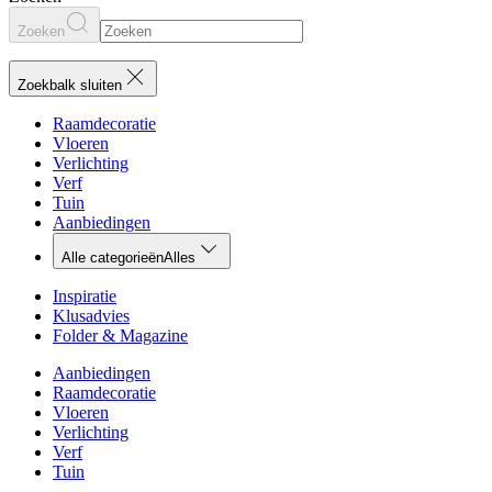
Zoeken
Zoekbalk sluiten
Raamdecoratie
Vloeren
Verlichting
Verf
Tuin
Aanbiedingen
Alle categorieën
Alles
Inspiratie
Klusadvies
Folder & Magazine
Aanbiedingen
Raamdecoratie
Vloeren
Verlichting
Verf
Tuin