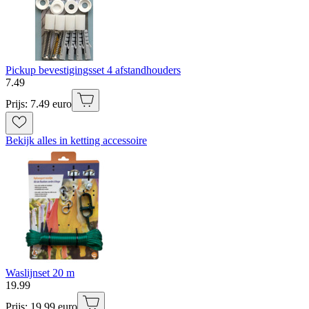
Pickup bevestigingsset 4 afstandhouders
7
.
49
Prijs: 7.49 euro
Bekijk alles in ketting accessoire
Waslijnset 20 m
19
.
99
Prijs: 19.99 euro