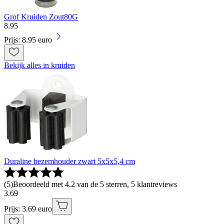
Grof Kruiden Zout80G
8
.
95
Prijs: 8.95 euro
Bekijk alles in kruiden
Duraline bezemhouder zwart 5x5x5,4 cm
(
5
)
Beoordeeld met 4.2 van de 5 sterren, 5 klantreviews
3
.
69
Prijs: 3.69 euro