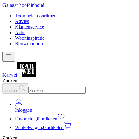
Ga naar hoofdinhoud
Toon hele assortiment
Advies
Klantenservice
Actie
Wooninspiratie
Bouwmarkten
Karwei
Zoeken
Zoeken
Inloggen
Favorieten
,
0 artikelen
Winkelwagen
,
0 artikelen
Zoeken