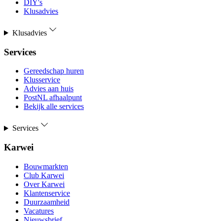
DIY's
Klusadvies
Klusadvies
Services
Gereedschap huren
Klusservice
Advies aan huis
PostNL afhaalpunt
Bekijk alle services
Services
Karwei
Bouwmarkten
Club Karwei
Over Karwei
Klantenservice
Duurzaamheid
Vacatures
Nieuwsbrief