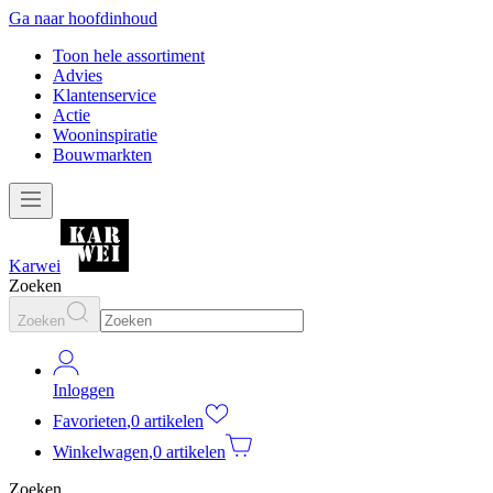
Ga naar hoofdinhoud
Toon hele assortiment
Advies
Klantenservice
Actie
Wooninspiratie
Bouwmarkten
Karwei
Zoeken
Zoeken
Inloggen
Favorieten
,
0 artikelen
Winkelwagen
,
0 artikelen
Zoeken