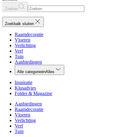
Zoeken
Zoekbalk sluiten
Raamdecoratie
Vloeren
Verlichting
Verf
Tuin
Aanbiedingen
Alle categorieën
Alles
Inspiratie
Klusadvies
Folder & Magazine
Aanbiedingen
Raamdecoratie
Vloeren
Verlichting
Verf
Tuin