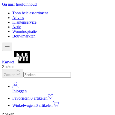
Ga naar hoofdinhoud
Toon hele assortiment
Advies
Klantenservice
Actie
Wooninspiratie
Bouwmarkten
Karwei
Zoeken
Zoeken
Inloggen
Favorieten
,
0 artikelen
Winkelwagen
,
0 artikelen
Zoeken