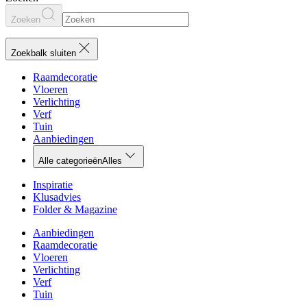
Zoeken
Zoekbalk sluiten
Raamdecoratie
Vloeren
Verlichting
Verf
Tuin
Aanbiedingen
Alle categorieën
Alles
Inspiratie
Klusadvies
Folder & Magazine
Aanbiedingen
Raamdecoratie
Vloeren
Verlichting
Verf
Tuin