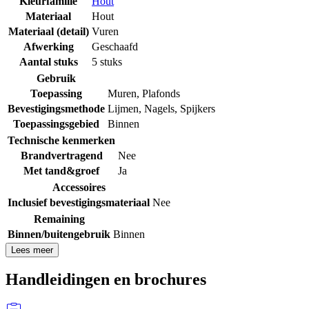
Kleurfamilie
Hout
Materiaal
Hout
Materiaal (detail)
Vuren
Afwerking
Geschaafd
Aantal stuks
5 stuks
Gebruik
Toepassing
Muren
,
Plafonds
Bevestigingsmethode
Lijmen
,
Nagels
,
Spijkers
Toepassingsgebied
Binnen
Technische kenmerken
Brandvertragend
Nee
Met tand&groef
Ja
Accessoires
Inclusief bevestigingsmateriaal
Nee
Remaining
Binnen/buitengebruik
Binnen
Lees meer
Handleidingen en brochures