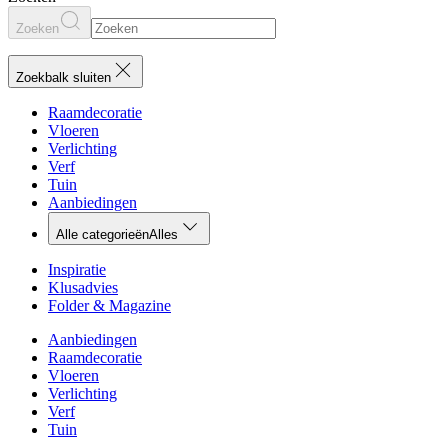
Zoeken
Zoekbalk sluiten
Raamdecoratie
Vloeren
Verlichting
Verf
Tuin
Aanbiedingen
Alle categorieën
Alles
Inspiratie
Klusadvies
Folder & Magazine
Aanbiedingen
Raamdecoratie
Vloeren
Verlichting
Verf
Tuin