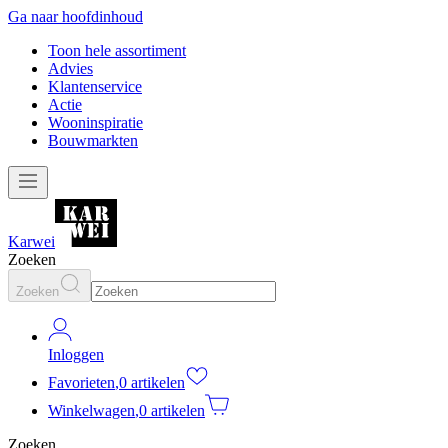
Ga naar hoofdinhoud
Toon hele assortiment
Advies
Klantenservice
Actie
Wooninspiratie
Bouwmarkten
Karwei
Zoeken
Zoeken
Inloggen
Favorieten
,
0 artikelen
Winkelwagen
,
0 artikelen
Zoeken