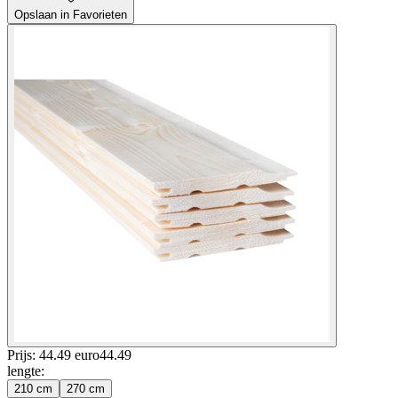
Opslaan in Favorieten
Prijs: 44.49 euro
44
.
49
lengte
:
210 cm
270 cm