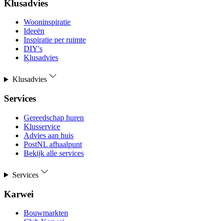
Klusadvies
Wooninspiratie
Ideeën
Inspiratie per ruimte
DIY's
Klusadvies
Klusadvies
Services
Gereedschap huren
Klusservice
Advies aan huis
PostNL afhaalpunt
Bekijk alle services
Services
Karwei
Bouwmarkten