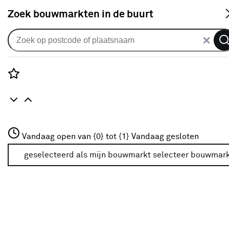
S
Zoek bouwmarkten in de buurt
Vouwgordijnen
Vouwgordijn Suede 2281
medium grijs
Rozenstraat 3
Vandaag open van {0} tot {1}
Vandaag gesloten
0
klantreview
review
3772JH Amersfoort
+31 01234567
geselecteerd als mijn bouwmarkt
selecteer bouwmar
Meer over deze bouwmarkt