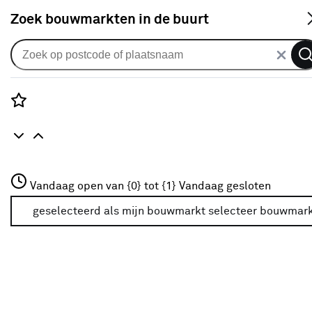
S
Zoek bouwmarkten in de buurt
Vouwgordijnen
Vouwgordijn Kayla 1764
emerald green
Rozenstraat 3
Vandaag open van {0} tot {1}
Vandaag gesloten
0
klantreview
review
3772JH Amersfoort
+31 01234567
geselecteerd als mijn bouwmarkt
selecteer bouwmar
Meer over deze bouwmarkt