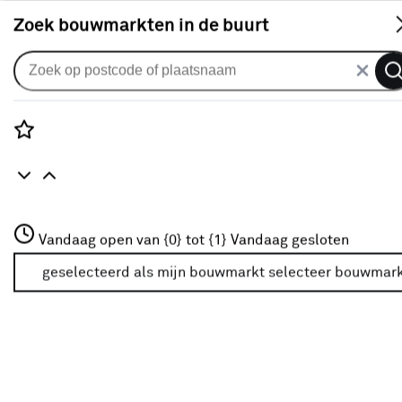
S
Zoek bouwmarkten in de buurt
Vouwgordijnen
Vouwgordijn Crossover 1158
ochre
Rozenstraat 3
Vandaag open van {0} tot {1}
Vandaag gesloten
0
klantreview
review
3772JH Amersfoort
+31 01234567
geselecteerd als mijn bouwmarkt
selecteer bouwmar
Meer over deze bouwmarkt