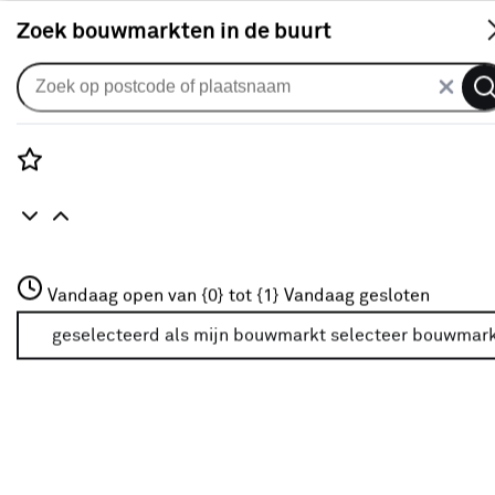
S
Zoek bouwmarkten in de buurt
Vouwgordijnen
Vouwgordijn Crossover 1157
vanilla
Rozenstraat 3
Vandaag open van {0} tot {1}
Vandaag gesloten
0
klantreview
review
3772JH Amersfoort
+31 01234567
geselecteerd als mijn bouwmarkt
selecteer bouwmar
Meer over deze bouwmarkt