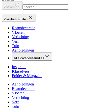
Zoeken
Zoekbalk sluiten
Raamdecoratie
Vloeren
Verlichting
Verf
Tuin
Aanbiedingen
Alle categorieën
Alles
Inspiratie
Klusadvies
Folder & Magazine
Aanbiedingen
Raamdecoratie
Vloeren
Verlichting
Verf
Tuin