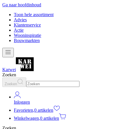
Ga naar hoofdinhoud
Toon hele assortiment
Advies
Klantenservice
Actie
Wooninspiratie
Bouwmarkten
Karwei
Zoeken
Zoeken
Inloggen
Favorieten
,
0 artikelen
Winkelwagen
,
0 artikelen
Zoeken