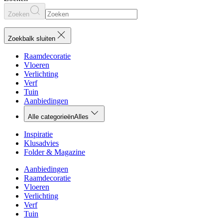
Zoeken
Zoekbalk sluiten
Raamdecoratie
Vloeren
Verlichting
Verf
Tuin
Aanbiedingen
Alle categorieën
Alles
Inspiratie
Klusadvies
Folder & Magazine
Aanbiedingen
Raamdecoratie
Vloeren
Verlichting
Verf
Tuin