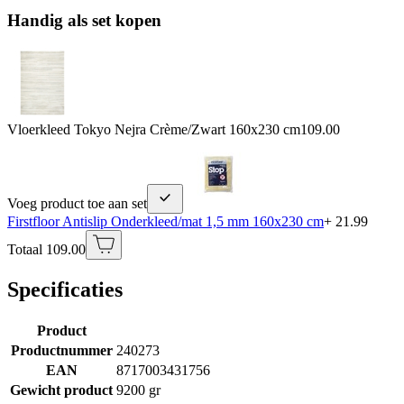
Handig als set kopen
Vloerkleed Tokyo Nejra Crème/Zwart 160x230 cm
109.00
Voeg product toe aan set
Firstfloor Antislip Onderkleed/mat 1,5 mm 160x230 cm
+ 21.99
Totaal 109.00
Specificaties
Product
Productnummer
240273
EAN
8717003431756
Gewicht product
9200 gr