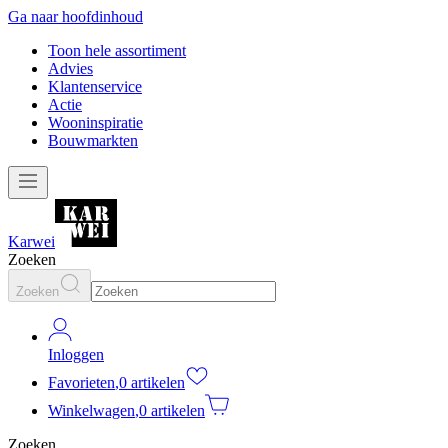
Ga naar hoofdinhoud
Toon hele assortiment
Advies
Klantenservice
Actie
Wooninspiratie
Bouwmarkten
Karwei
Zoeken
Zoeken
Inloggen
Favorieten
,
0 artikelen
Winkelwagen
,
0 artikelen
Zoeken