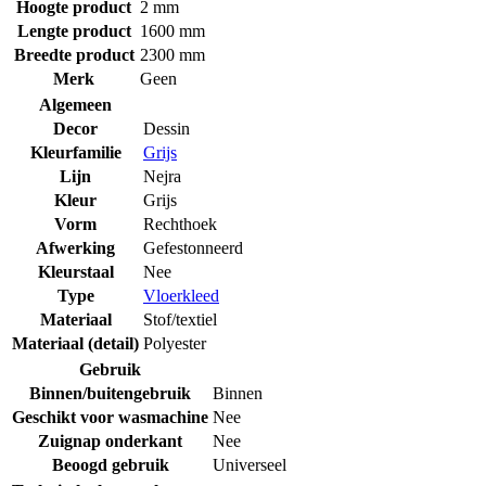
Hoogte product
2 mm
Lengte product
1600 mm
Breedte product
2300 mm
Merk
Geen
Algemeen
Decor
Dessin
Kleurfamilie
Grijs
Lijn
Nejra
Kleur
Grijs
Vorm
Rechthoek
Afwerking
Gefestonneerd
Kleurstaal
Nee
Type
Vloerkleed
Materiaal
Stof/textiel
Materiaal (detail)
Polyester
Gebruik
Binnen/buitengebruik
Binnen
Geschikt voor wasmachine
Nee
Zuignap onderkant
Nee
Beoogd gebruik
Universeel