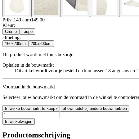
Prijs: 149 euro
149
.
00
Kleur
:
Crème
Taupe
afmeting
:
160x230cm
200x300cm
Dit product wordt niet thuis bezorgd
Ophalen in de bouwmarkt
Dit artikel wordt voor je besteld en kan tussen 18 augustus en
Voorraad in de bouwmarkt
Selecteer jouw bouwmarkt om de voorraad in de winkel te controlere
In welke bouwmarkt te koop?
Showmodel bij andere bouwmarkten
In winkelwagen
Productomschrijving