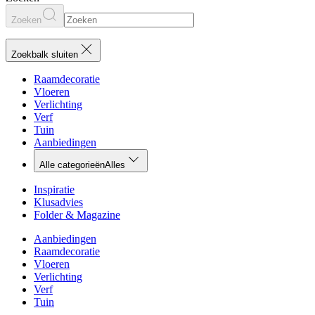
Zoeken
Zoekbalk sluiten
Raamdecoratie
Vloeren
Verlichting
Verf
Tuin
Aanbiedingen
Alle categorieën
Alles
Inspiratie
Klusadvies
Folder & Magazine
Aanbiedingen
Raamdecoratie
Vloeren
Verlichting
Verf
Tuin