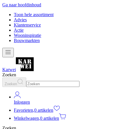
Ga naar hoofdinhoud
Toon hele assortiment
Advies
Klantenservice
Actie
Wooninspiratie
Bouwmarkten
Karwei
Zoeken
Zoeken
Inloggen
Favorieten
,
0 artikelen
Winkelwagen
,
0 artikelen
Zoeken