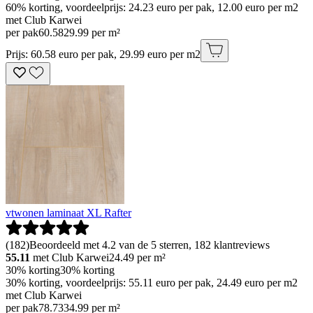
60% korting, voordeelprijs: 24.23 euro per pak, 12.00 euro per m2
met Club Karwei
per pak
60
.
58
29.99 per m²
Prijs: 60.58 euro per pak, 29.99 euro per m2
vtwonen laminaat XL Rafter
(
182
)
Beoordeeld met 4.2 van de 5 sterren, 182 klantreviews
55.11
met Club Karwei
24.49
per m²
30% korting
30% korting
30% korting, voordeelprijs: 55.11 euro per pak, 24.49 euro per m2
met Club Karwei
per pak
78
.
73
34.99 per m²