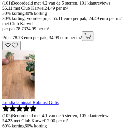
(
101
)
Beoordeeld met 4.2 van de 5 sterren, 101 klantreviews
55.11
met Club Karwei
24.49
per m²
30% korting
30% korting
30% korting, voordeelprijs: 55.11 euro per pak, 24.49 euro per m2
met Club Karwei
per pak
78
.
73
34.99 per m²
Prijs: 78.73 euro per pak, 34.99 euro per m2
Lundia laminaat Robuust Gillis
(
105
)
Beoordeeld met 4.1 van de 5 sterren, 105 klantreviews
24.23
met Club Karwei
12.00
per m²
60% korting
60% korting