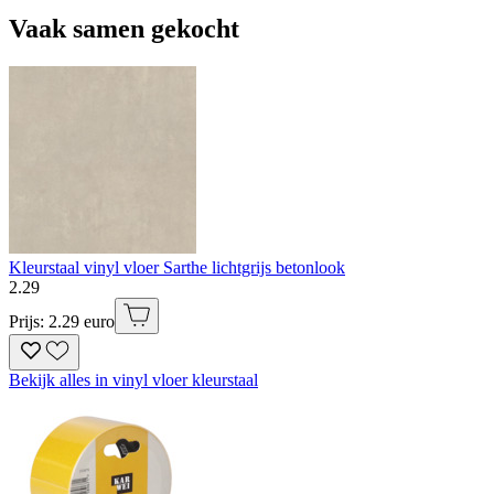
Vaak samen gekocht
Kleurstaal vinyl vloer Sarthe lichtgrijs betonlook
2
.
29
Prijs: 2.29 euro
Bekijk alles in vinyl vloer kleurstaal