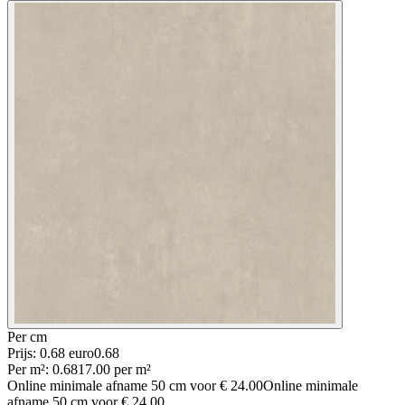
Per
cm
Prijs: 0.68 euro
0
.
68
Per
m²
:
0.68
17.00
per
m²
Online minimale afname
50
cm voor
€ 24.00
Online minimale
afname
50
cm voor
€ 24.00