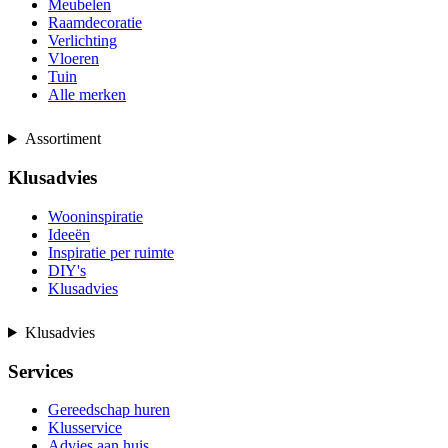
Meubelen
Raamdecoratie
Verlichting
Vloeren
Tuin
Alle merken
Assortiment
Klusadvies
Wooninspiratie
Ideeën
Inspiratie per ruimte
DIY's
Klusadvies
Klusadvies
Services
Gereedschap huren
Klusservice
Advies aan huis