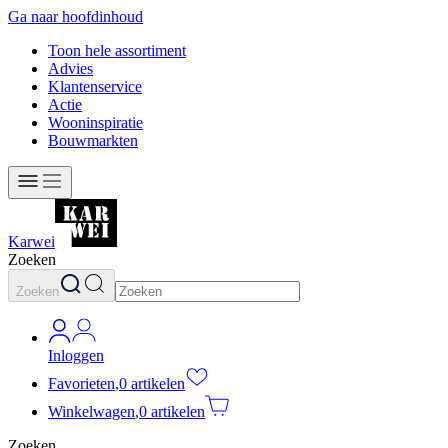
Ga naar hoofdinhoud
Toon hele assortiment
Advies
Klantenservice
Actie
Wooninspiratie
Bouwmarkten
Karwei
Zoeken
Zoeken
Inloggen
Favorieten
,
0 artikelen
Winkelwagen
,
0 artikelen
Zoeken