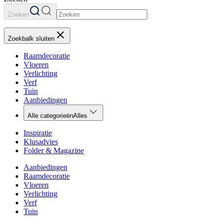
Zoeken
Zoekbalk sluiten
Raamdecoratie
Vloeren
Verlichting
Verf
Tuin
Aanbiedingen
Alle categorieën
Alles
Inspiratie
Klusadvies
Folder & Magazine
Aanbiedingen
Raamdecoratie
Vloeren
Verlichting
Verf
Tuin