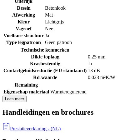
Uiterlijk
Dessin
Betonlook
Afwerking
Mat
Kleur
Lichtgrijs
V-groef
Nee
Voelbare structuur
Ja
Type legpatroon
Geen patroon
Technische kenmerken
Dikte toplaag
0.25 mm
Krasbestendig
Ja
Contactgeluidsreductie (EU standaard)
13 dB
Rd-waarde
0.023 m²K/W
Remaining
Eigenschap materiaal
Warmteregulerend
Lees meer
Handleidingen en brochures
Prestatieverklaring
- (
NL
)