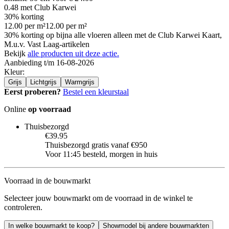
0.48
met Club Karwei
30% korting
12.00
per
m²
12.00
per
m²
30% korting op bijna alle vloeren alleen met de Club Karwei Kaart,
M.u.v. Vast Laag-artikelen
Bekijk
alle producten uit deze actie.
Aanbieding t/m 16-08-2026
Kleur
:
Grijs
Lichtgrijs
Warmgrijs
Eerst proberen?
Bestel een kleurstaal
Online
op voorraad
Thuisbezorgd
€39.95
Thuisbezorgd gratis vanaf €950
Voor 11:45 besteld, morgen in huis
Voorraad in de bouwmarkt
Selecteer jouw bouwmarkt om de voorraad in de winkel te
controleren.
In welke bouwmarkt te koop?
Showmodel bij andere bouwmarkten