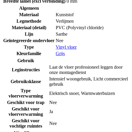
Breedte lamel (excl verbinding)
0 mm
Algemeen
Materiaal
Kunststof
Legmethode
Verlijmen
Materiaal (detail)
PVC (Polyvinyl chloride)
Lijn
Sarthe
Geïntegreerde ondervloer
Nee
Type
Vinyl vloer
Kleurfamilie
Grijs
Gebruik
Laat de vloer professioneel leggen door
Leginstructies
onze montagedienst
Intensief woongebruik
,
Licht commercieel
Gebruiksklasse
gebruik
Type
Elektrisch snoer
,
Warmwaterbuizen
vloerverwarming
Geschikt voor trap
Nee
Geschikt voor
Ja
vloerverwarming
Geschikt voor
Nee
vochtige ruimtes