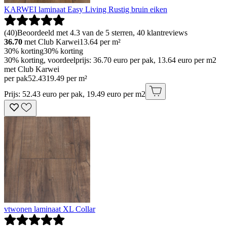
KARWEI laminaat Easy Living Rustig bruin eiken
(
40
)
Beoordeeld met 4.3 van de 5 sterren, 40 klantreviews
36.70
met Club Karwei
13.64
per m²
30% korting
30% korting
30% korting, voordeelprijs: 36.70 euro per pak, 13.64 euro per m2
met Club Karwei
per pak
52
.
43
19.49 per m²
Prijs: 52.43 euro per pak, 19.49 euro per m2
vtwonen laminaat XL Collar