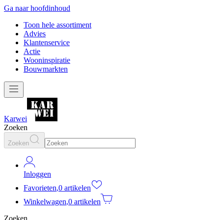
Ga naar hoofdinhoud
Toon hele assortiment
Advies
Klantenservice
Actie
Wooninspiratie
Bouwmarkten
Karwei
Zoeken
Zoeken
Inloggen
Favorieten
,
0 artikelen
Winkelwagen
,
0 artikelen
Zoeken