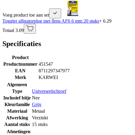
Voeg product toe aan set
Toggler alligatorplug met flens AF6 6 mm 20 stuks
+ 6.29
Totaal 3.09
Specificaties
Product
Productnummer
451547
EAN
8711297347977
Merk
KARWEI
Algemeen
Type
Universeelschroef
Inclusief bitje
Nee
Kleurfamilie
Grijs
Materiaal
Metaal
Afwerking
Verzinkt
Aantal stuks
15 stuks
Afmetingen