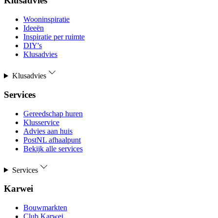
Klusadvies
Wooninspiratie
Ideeën
Inspiratie per ruimte
DIY's
Klusadvies
Klusadvies
Services
Gereedschap huren
Klusservice
Advies aan huis
PostNL afhaalpunt
Bekijk alle services
Services
Karwei
Bouwmarkten
Club Karwei