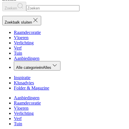
Zoeken
Zoekbalk sluiten
Raamdecoratie
Vloeren
Verlichting
Verf
Tuin
Aanbiedingen
Alle categorieën
Alles
Inspiratie
Klusadvies
Folder & Magazine
Aanbiedingen
Raamdecoratie
Vloeren
Verlichting
Verf
Tuin