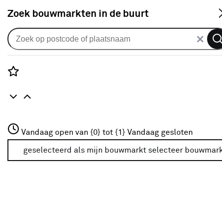
S
Zoek bouwmarkten in de buurt
Uitvalscherm
Uitvalscherm streep groen
(kleurnr. T296) op maat
Rozenstraat 3
Vandaag open van {0} tot {1}
Vandaag gesloten
0
klantreview
review
3772JH Amersfoort
+31 01234567
geselecteerd als mijn bouwmarkt
selecteer bouwmar
Meer over deze bouwmarkt