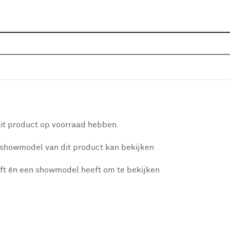
Home
Assortiment
Raamdecoratie
Zonwering
js (kleurnr. D113) op maat
aan je winkelwagen
it product op voorraad hebben.
v
 showmodel van dit product kan bekijken
v
ft én een showmodel heeft om te bekijken
4
2
misgegaan...
2
A
et niet mogelijke om meer exemplaren te bestellen.