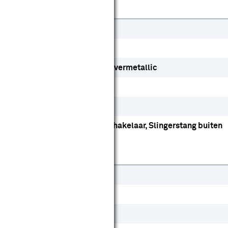
Uitvalscherm
Grijs
RAL 9001 crèmewit
Zilvermetallic
Streep
Ja
Afstandsbediening
Schakelaar
Slingerstang buiten
90 cm
400 cm
Ja