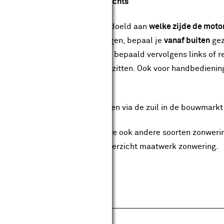
ieningszijde kiezen links of rechts
t de bedieningszijde wordt bedoeld aan
welke zijde de moto
nnescherm buiten komt te hangen, bepaal je
vanaf buiten
gez
 vanuit je tuin naar het huis en bepaald vervolgens links of r
 stopcontact in de buurt hebt zitten. Ook voor handbediening
tel dan het juiste scherm.
 uitvalscherm is alleen online en via de zuil in de bouwmarkt
ast het uitvalscherm hebben we ook andere soorten zonwerin
luiken. Kijk dan eens bij ons overzicht maatwerk zonwering.