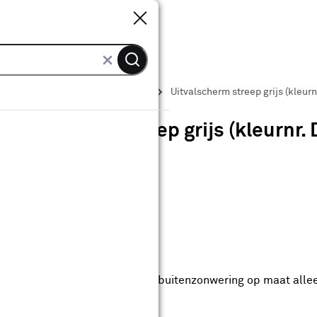
Sluiten
Sluiten
Zonneschermen
Uitvalscherm
Uitvalscherm streep grijs (kleur
Uitvalscherm streep grijs (kleurnr.
0
klantreview
review
anaf
anaf 559.00
559
.
00
47.20
Met Club Karwei
0% korting vanaf 100.-
0% korting vanaf 100.- op alle buitenzonwering op maat alle
anbieding t/m 16-08-2026