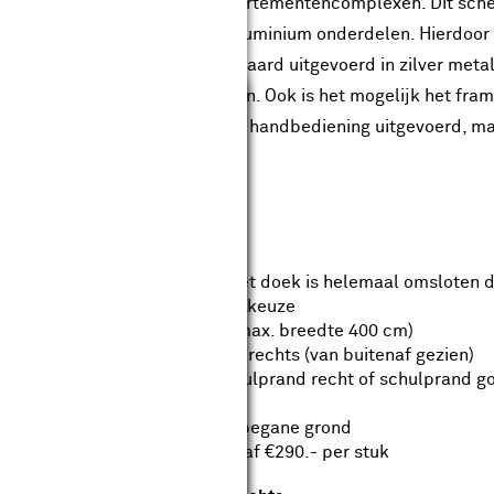
 vaak gebruikt worden bij appartementencomplexen. Dit sche
 gemaakt van hoogwaardige aluminium onderdelen. Hierdoor i
 het uitvalscherm wordt standaard uitgevoerd in zilver metal
Sluiten
lusief windvaste trekveerarmen. Ook is het mogelijk het fram
t scherm is standaard met een handbediening uitgevoerd, ma
leverd worden.
langrijkste kenmerken:
Compact gesloten cassette, het doek is helemaal omsloten d
Framekleur en doekkleur naar keuze
Uitval van 100 cm of 115 cm (max. breedte 400 cm)
Bedieningszijde keuze links of rechts (van buitenaf gezien)
Optioneel volant keuze uit schulprand recht of schulprand go
Handbediend of elektrisch
Bezorgd tot de 1e deur op de begane grond
Optionele montageservice vanaf €290.- per stuk