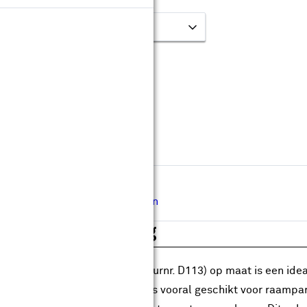
leur & kleurnummer:
Op maat maken
Levertijd ongeveer 40 werkdagen
Gratis
op maat gemaakt
Gratis
bezorgd in je bouwmarkt
Hulp nodig bij de afmeting?
Inmeetservice aanvragen
roductomschrijving
 uitvalscherm streep grijs (kleurnr. D113) op maat is een id
tentemperaturen. Dit scherm is vooral geschikt voor raampart