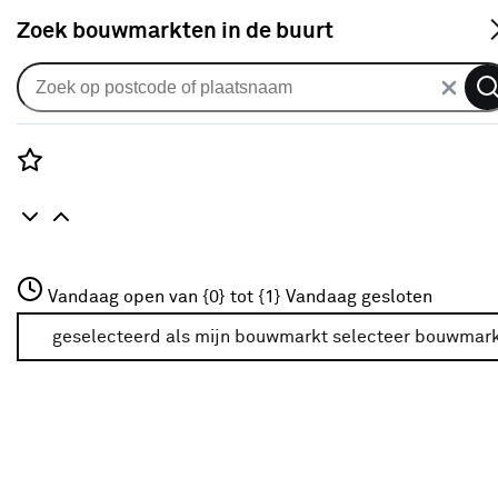
S
Zoek bouwmarkten in de buurt
Uitvalscherm
Uitvalscherm gemêleerd groen
(kleurnr. 320968) op maat
Rozenstraat 3
Vandaag open van {0} tot {1}
Vandaag gesloten
0
klantreview
review
3772JH Amersfoort
+31 01234567
geselecteerd als mijn bouwmarkt
selecteer bouwmar
Meer over deze bouwmarkt