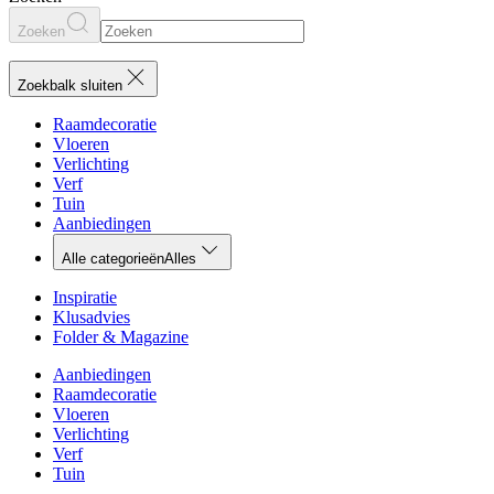
Zoeken
Zoekbalk sluiten
Raamdecoratie
Vloeren
Verlichting
Verf
Tuin
Aanbiedingen
Alle categorieën
Alles
Inspiratie
Klusadvies
Folder & Magazine
Aanbiedingen
Raamdecoratie
Vloeren
Verlichting
Verf
Tuin