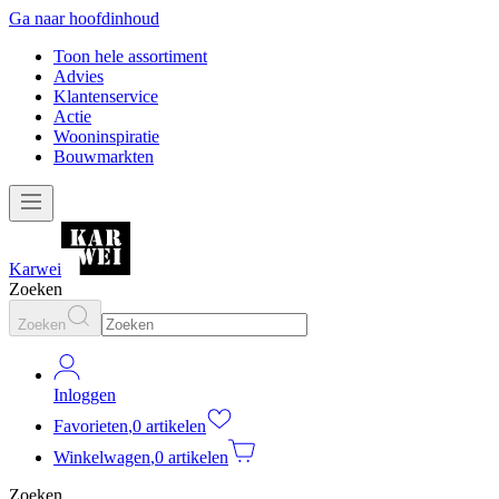
Ga naar hoofdinhoud
Toon hele assortiment
Advies
Klantenservice
Actie
Wooninspiratie
Bouwmarkten
Karwei
Zoeken
Zoeken
Inloggen
Favorieten
,
0 artikelen
Winkelwagen
,
0 artikelen
Zoeken