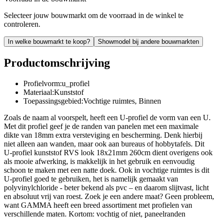
Selecteer jouw bouwmarkt om de voorraad in de winkel te
controleren.
In welke bouwmarkt te koop?
Showmodel bij andere bouwmarkten
Productomschrijving
Profielvorm:u_profiel
Materiaal:Kunststof
Toepassingsgebied:Vochtige ruimtes, Binnen
Zoals de naam al voorspelt, heeft een U-profiel de vorm van een U.
Met dit profiel geef je de randen van panelen met een maximale
dikte van 18mm extra versteviging en bescherming. Denk hierbij
niet alleen aan wanden, maar ook aan bureaus of hobbytafels. Dit
U-profiel kunststof RVS look 18x21mm 260cm dient overigens ook
als mooie afwerking, is makkelijk in het gebruik en eenvoudig
schoon te maken met een natte doek. Ook in vochtige ruimtes is dit
U-profiel goed te gebruiken, het is namelijk gemaakt van
polyvinylchloride - beter bekend als pvc – en daarom slijtvast, licht
en absoluut vrij van roest. Zoek je een andere maat? Geen probleem,
want GAMMA heeft een breed assortiment met profielen van
verschillende maten. Kortom: vochtig of niet, paneelranden