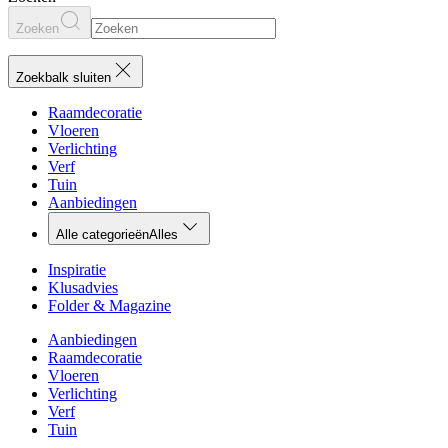
Zoeken
Zoekbalk sluiten
Raamdecoratie
Vloeren
Verlichting
Verf
Tuin
Aanbiedingen
Alle categorieën
Alles
Inspiratie
Klusadvies
Folder & Magazine
Aanbiedingen
Raamdecoratie
Vloeren
Verlichting
Verf
Tuin