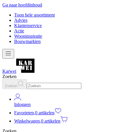
Ga naar hoofdinhoud
Toon hele assortiment
Advies
Klantenservice
Actie
Wooninspiratie
Bouwmarkten
Karwei
Zoeken
Zoeken
Inloggen
Favorieten
,
0 artikelen
Winkelwagen
,
0 artikelen
Zoeken