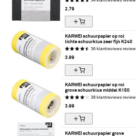
34
klantreviews
review
2.
79
KARWEI schuurpapier op rol 
lichte schuurklus zeer fijn K240
36
klantreviews
review
3.
99
KARWEI schuurpapier op rol 
grove schuurklus middel K150
38
klantreviews
review
3.
99
KARWEI schuurpapier grove 