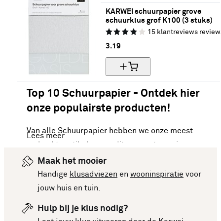
KARWEI schuurpapier grove 
schuurklus grof K100 (3 stuks)
15
klantreviews
review
3.
19
Top 10 Schuurpapier - Ontdek hier
onze populairste producten!
Van alle Schuurpapier hebben we onze meest
Lees meer
verkochte artikelen van dit moment voor je op een
rijtje gezet. Vergelijk makkelijk de specificaties
Maak het mooier
en prijzen om een goede keuze te kunnen maken.
Handige
klusadviezen
en
wooninspiratie
voor
Deze lijst is altijd up-to-date, zodat je meteen op
jouw huis en tuin.
de hoogte bent van de nieuwste en beste
Hulp bij je klus nodig?
producten. Bekijk de top 10 Schuurpapier en laat