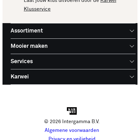
Laat jouw klus uitvoeren door de
Karwei
je inspireren voor je volgende aankoop!
Klusservice
Assortiment
Mooier maken
Services
Karwei
© 2026 Intergamma B.V.
Algemene voorwaarden
Privacy en veiligheid