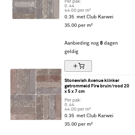
Per pak:
0.
44
44.00 per m²
0.35
met Club Karwei
35.
00
per m²
20% korting
Aanbieding nog
8
dagen
geldig
Stonewish Avenue klinker 
getrommeld Fire bruin/rood 20 
x 5 x 7 cm
Per pak:
0.
44
44.00 per m²
0.35
met Club Karwei
35.
00
per m²
20% korting