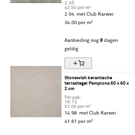
2.
55
42.50 per m²
2.04
met Club Karwei
34.
00
per m²
20% korting
Aanbieding nog
8
dagen
geldig
Stonewish keramische 
terrastegel Pamplona 60 x 60 x 
2 cm
Per pak:
18.
72
52.00 per m²
14.98
met Club Karwei
41.
61
per m²
20% korting