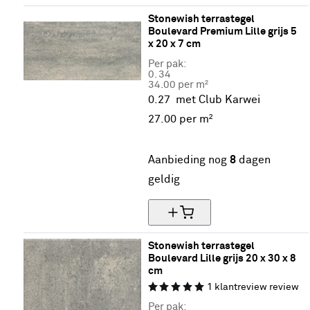
Stonewish terrastegel 
Boulevard Premium Lille grijs 5 
x 20 x 7 cm
Per pak:
0.
34
34.00 per m²
0.27
met Club Karwei
27.
00
per m²
20% korting
Aanbieding nog
8
dagen
geldig
Stonewish terrastegel 
Boulevard Lille grijs 20 x 30 x 8 
cm
1
klantreview
review
Per pak: