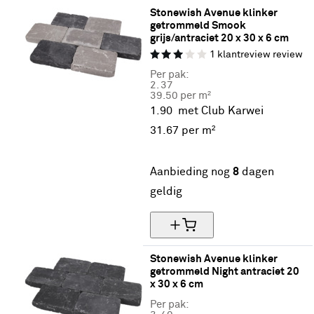
Stonewish Avenue klinker 
getrommeld Smook 
grijs/antraciet 20 x 30 x 6 cm
1
klantreview
review
Per pak:
2.
37
39.50 per m²
1.90
met Club Karwei
31.
67
per m²
20% korting
Aanbieding nog
8
dagen
geldig
Stonewish Avenue klinker 
getrommeld Night antraciet 20 
x 30 x 6 cm
Per pak: