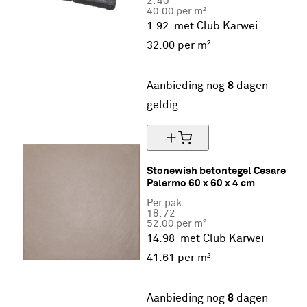
2.
40
40.00 per m²
1.92
met Club Karwei
32.
00
per m²
20% korting
Aanbieding nog
8
dagen
geldig
Stonewish betontegel Cesare 
Palermo 60 x 60 x 4 cm
Per pak:
18.
72
52.00 per m²
14.98
met Club Karwei
41.
61
per m²
20% korting
Aanbieding nog
8
dagen