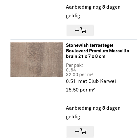
Aanbieding nog
8
dagen
geldig
Stonewish terrastegel 
Boulevard Premium Marseille 
bruin 21 x 7 x 8 cm
Per pak:
0.
64
32.00 per m²
0.51
met Club Karwei
25.
50
per m²
20% korting
Aanbieding nog
8
dagen
geldig