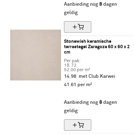
Aanbieding nog
8
dagen
geldig
Stonewish keramische 
terrastegel Zaragoza 60 x 60 x 2 
cm
Per pak:
18.
72
52.00 per m²
14.98
met Club Karwei
41.
61
per m²
20% korting
Aanbieding nog
8
dagen
geldig