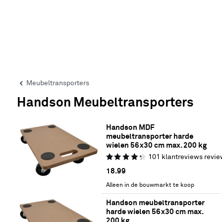
Meubeltransporters
Handson Meubeltransporters
Handson MDF 
meubeltransporter harde 
wielen 56x30 cm max. 200 kg
101
klantreviews
revie
18.
99
Alleen in de bouwmarkt te koop
Handson meubeltransporter 
harde wielen 56x30 cm max. 
200 kg