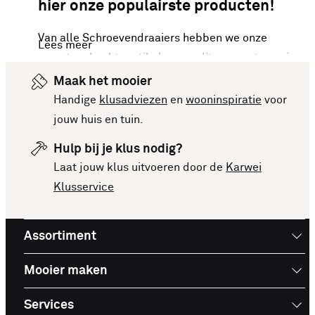
hier onze populairste producten!
Van alle Schroevendraaiers hebben we onze
Lees meer
meest verkochte artikelen van dit moment voor je
op een rijtje gezet. Vergelijk makkelijk de
Maak het mooier
specificaties en prijzen om een goede keuze te
Handige
klusadviezen
en
wooninspiratie
voor
kunnen maken. Deze lijst is altijd up-to-date,
jouw huis en tuin.
zodat je meteen op de hoogte bent van de
Hulp bij je klus nodig?
nieuwste en beste producten. Bekijk de top 10
Laat jouw klus uitvoeren door de
Karwei
Schroevendraaiers en laat je inspireren voor je
Klusservice
volgende aankoop!
Assortiment
Mooier maken
Services