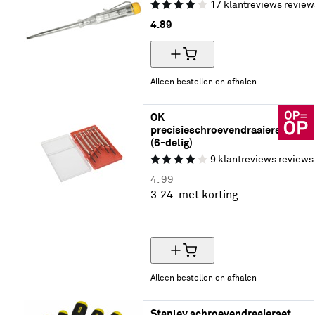
17
klantreviews
review
4.
89
Alleen bestellen en afhalen
OK 
precisieschroevendraaierset 
(6-delig)
9
klantreviews
reviews
4.
99
3.
24
met korting
35% korting
Alleen bestellen en afhalen
Stanley schroevendraaierset 