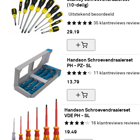
(10-delig)
Uitstekend beoordeeld
35
klantreviews
review
29.
19
Handson Schroevendraaierset 
PH - PZ- SL
11
klantreviews
review
13.
79
Handson Schroevendraaierset 
VDE PH - SL
16
klantreviews
reviews
19.
49