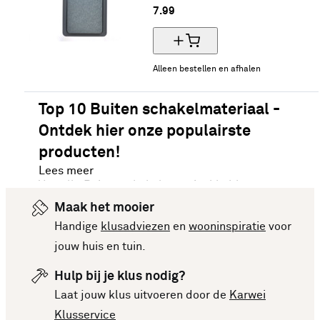
7.
99
Alleen bestellen en afhalen
Top 10 Buiten schakelmateriaal -
Ontdek hier onze populairste
producten!
Lees meer
Van alle Buiten schakelmateriaal hebben we onze
meest verkochte artikelen van dit moment voor je
Maak het mooier
op een rijtje gezet. Vergelijk makkelijk de
Handige
klusadviezen
en
wooninspiratie
voor
specificaties en prijzen om een goede keuze te
jouw huis en tuin.
kunnen maken. Deze lijst is altijd up-to-date,
Hulp bij je klus nodig?
zodat je meteen op de hoogte bent van de
Laat jouw klus uitvoeren door de
Karwei
nieuwste en beste producten. Bekijk de top 10
Klusservice