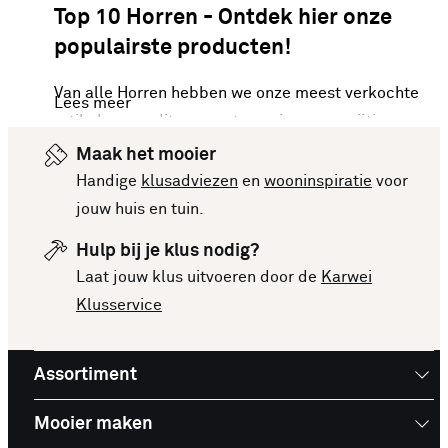
Top 10 Horren - Ontdek hier onze
populairste producten!
Van alle Horren hebben we onze meest verkochte
Lees meer
artikelen van dit moment voor je op een rijtje
gezet. Vergelijk makkelijk de specificaties en
Maak het mooier
prijzen om een goede keuze te kunnen maken.
Handige
klusadviezen
en
wooninspiratie
voor
Deze lijst is altijd up-to-date, zodat je meteen op
jouw huis en tuin.
de hoogte bent van de nieuwste en beste
Hulp bij je klus nodig?
producten. Bekijk de top 10 Horren en laat je
Laat jouw klus uitvoeren door de
Karwei
inspireren voor je volgende aankoop!
Klusservice
Assortiment
Mooier maken