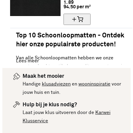
1.
89
94.50 per m²
Top 10 Schoonloopmatten - Ontdek
hier onze populairste producten!
Van alle Schoonloopmatten hebben we onze
Lees meer
meest verkochte artikelen van dit moment voor je
op een rijtje gezet. Vergelijk makkelijk de
Maak het mooier
specificaties en prijzen om een goede keuze te
Handige
klusadviezen
en
wooninspiratie
voor
kunnen maken. Deze lijst is altijd up-to-date,
jouw huis en tuin.
zodat je meteen op de hoogte bent van de
Hulp bij je klus nodig?
nieuwste en beste producten. Bekijk de top 10
Laat jouw klus uitvoeren door de
Karwei
Schoonloopmatten en laat je inspireren voor je
Klusservice
volgende aankoop!