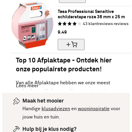
Tesa Professional Sensitive 
schilderstape roze 38 mm x 25 m
43
klantreviews
reviews
9.
49
Top 10 Afplaktape - Ontdek hier
onze populairste producten!
Van alle Afplaktape hebben we onze meest
Lees meer
verkochte artikelen van dit moment voor je op een
rijtje gezet. Vergelijk makkelijk de specificaties
Maak het mooier
en prijzen om een goede keuze te kunnen maken.
Handige
klusadviezen
en
wooninspiratie
voor
Deze lijst is altijd up-to-date, zodat je meteen op
jouw huis en tuin.
de hoogte bent van de nieuwste en beste
Hulp bij je klus nodig?