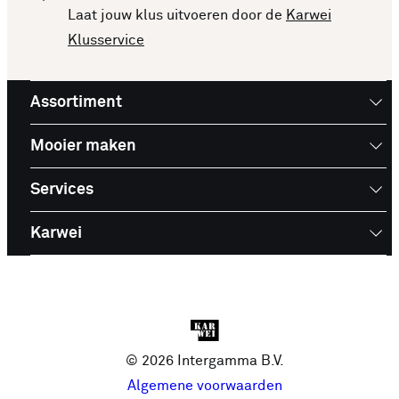
producten. Bekijk de top 10 Afplaktape en laat je
Laat jouw klus uitvoeren door de
Karwei
inspireren voor je volgende aankoop!
Klusservice
Assortiment
Mooier maken
Services
Karwei
© 2026 Intergamma B.V.
Algemene voorwaarden