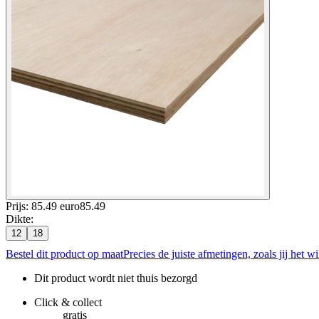
Prijs: 85.49 euro
85
.
49
Dikte
:
12
18
Bestel dit product op maat
Precies de juiste afmetingen, zoals jij het wi
Dit product wordt niet thuis bezorgd
Click & collect
gratis