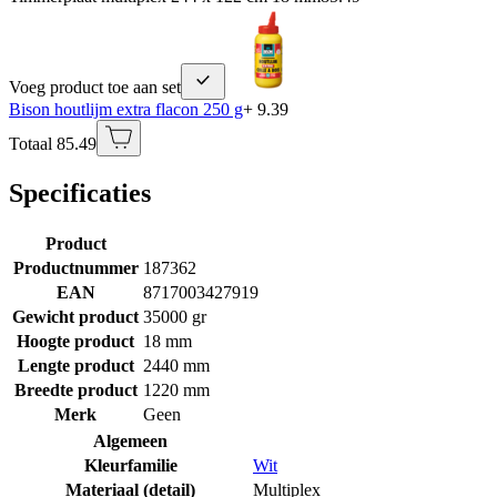
Voeg product toe aan set
Bison houtlijm extra flacon 250 g
+ 9.39
Totaal 85.49
Specificaties
Product
Productnummer
187362
EAN
8717003427919
Gewicht product
35000 gr
Hoogte product
18 mm
Lengte product
2440 mm
Breedte product
1220 mm
Merk
Geen
Algemeen
Kleurfamilie
Wit
Materiaal (detail)
Multiplex