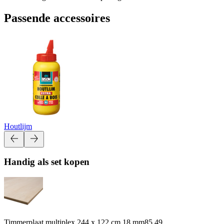
Passende accessoires
Houtlijm
Handig als set kopen
Timmerplaat multiplex 244 x 122 cm 18 mm
85.49