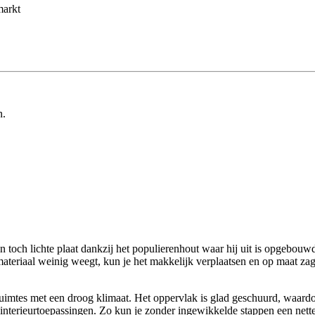
markt
n.
och lichte plaat dankzij het populierenhout waar hij uit is opgebouwd.
 materiaal weinig weegt, kun je het makkelijk verplaatsen en op maat z
in ruimtes met een droog klimaat. Het oppervlak is glad geschuurd, waar
 en interieurtoepassingen. Zo kun je zonder ingewikkelde stappen een net