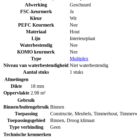
Afwerking
Geschuurd
FSC-keurmerk
Ja
Kleur
Wit
PEFC Keurmerk
Nee
Materiaal
Hout
Lijn
Interieurplaat
Waterbestendig
Nee
KOMO keurmerk
Nee
Type
Multiplex
Niveau van waterbestendigheid
Niet waterbestendig
Aantal stuks
1 stuks
Afmetingen
Dikte
18 mm
Oppervlakte
2.98 m²
Gebruik
Binnen/buitengebruik
Binnen
Toepassing
Constructie
,
Meubels
,
Timmerhout
,
Timmerw
Toepassingsgebied
Binnen
,
Droog klimaat
Type verbinding
Geen
Technische kenmerken