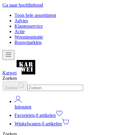
Ga naar hoofdinhoud
Toon hele assortiment
Advies
Klantenservice
Actie
Wooninspiratie
Bouwmarkten
Karwei
Zoeken
Zoeken
Inloggen
Favorieten
,
0 artikelen
Winkelwagen
,
0 artikelen
Zoeken