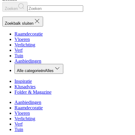
Zoeken
Zoekbalk sluiten
Raamdecoratie
Vloeren
Verlichting
Verf
Tuin
Aanbiedingen
Alle categorieën
Alles
Inspiratie
Klusadvies
Folder & Magazine
Aanbiedingen
Raamdecoratie
Vloeren
Verlichting
Verf
Tuin