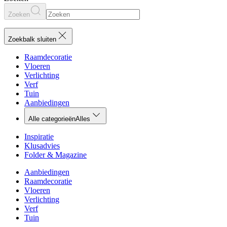
Zoeken
Zoekbalk sluiten
Raamdecoratie
Vloeren
Verlichting
Verf
Tuin
Aanbiedingen
Alle categorieën
Alles
Inspiratie
Klusadvies
Folder & Magazine
Aanbiedingen
Raamdecoratie
Vloeren
Verlichting
Verf
Tuin