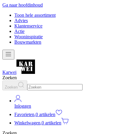
Ga naar hoofdinhoud
Toon hele assortiment
Advies
Klantenservice
Actie
Wooninspiratie
Bouwmarkten
Karwei
Zoeken
Zoeken
Inloggen
Favorieten
,
0 artikelen
Winkelwagen
,
0 artikelen
Zoeken