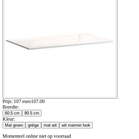
Prijs: 107 euro
107
.
00
Breedte
:
60.5 cm
80.5 cm
Kleur
:
Mat groen
grèige
mat wit
wit marmer look
Momenteel online niet op voorraad