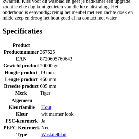
kwaliteit. Kies voor dit wasblad en geef je badkamer een upgrade,
zodat je elke dag kunt genieten van die luxe uitstraling. Het
onderhoud is eenvoudig: reinig het meubel met een zachte doek en
milde zeep en droog het hout goed af na contact met water.
Specificaties
Product
Productnummer
367525
EAN
8720605760643
Gewicht product
20000 gr
Hoogte product
19 mm
Lengte product
460 mm
Breedte product
605 mm
Merk
Tiger
Algemeen
Kleurfamilie
Hout
Kleur
wit marmer look
FSC-keurmerk
Ja
PEFC Keurmerk
Nee
Type
Wastafelblad