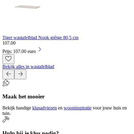
Tiger wastafelblad Nook grèige 80,5 cm
107
.
00
Prijs: 107.00 euro
Bekijk alles in wastafelblad
Maak het mooier
Bekijk handige
klusadviezen
en
wooninspiratie
voor jouw huis en
tuin.
Hulp bij je klus nodig?